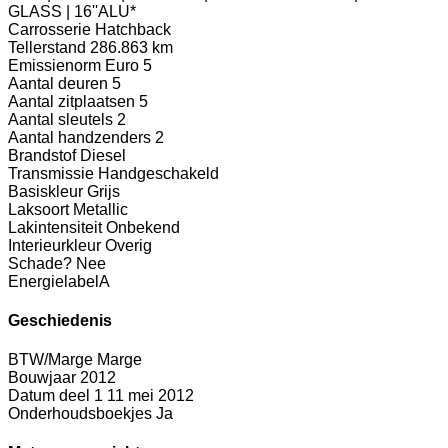
GLASS | 16''ALU*
Carrosserie
Hatchback
Tellerstand
286.863 km
Emissienorm
Euro 5
Aantal deuren
5
Aantal zitplaatsen
5
Aantal sleutels
2
Aantal handzenders
2
Brandstof
Diesel
Transmissie
Handgeschakeld
Basiskleur
Grijs
Laksoort
Metallic
Lakintensiteit
Onbekend
Interieurkleur
Overig
Schade?
Nee
Energielabel
A
Geschiedenis
BTW/Marge
Marge
Bouwjaar
2012
Datum deel 1
11 mei 2012
Onderhoudsboekjes
Ja