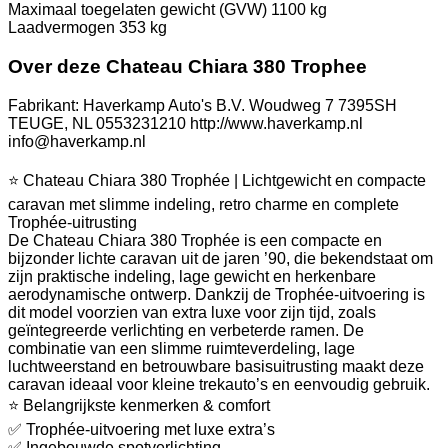
Maximaal toegelaten gewicht (GVW)
1100 kg
Laadvermogen
353 kg
Over deze Chateau Chiara 380 Trophee
Fabrikant: Haverkamp Auto's B.V. Woudweg 7 7395SH
TEUGE, NL 0553231210 http://www.haverkamp.nl
info@haverkamp.nl
⭐ Chateau Chiara 380 Trophée | Lichtgewicht en compacte
caravan met slimme indeling, retro charme en complete
Trophée-uitrusting
De Chateau Chiara 380 Trophée is een compacte en
bijzonder lichte caravan uit de jaren ’90, die bekendstaat om
zijn praktische indeling, lage gewicht en herkenbare
aerodynamische ontwerp. Dankzij de Trophée-uitvoering is
dit model voorzien van extra luxe voor zijn tijd, zoals
geïntegreerde verlichting en verbeterde ramen. De
combinatie van een slimme ruimteverdeling, lage
luchtweerstand en betrouwbare basisuitrusting maakt deze
caravan ideaal voor kleine trekauto’s en eenvoudig gebruik.
⭐ Belangrijkste kenmerken & comfort
✅ Trophée-uitvoering met luxe extra’s
✅ Ingebouwde spotverlichting