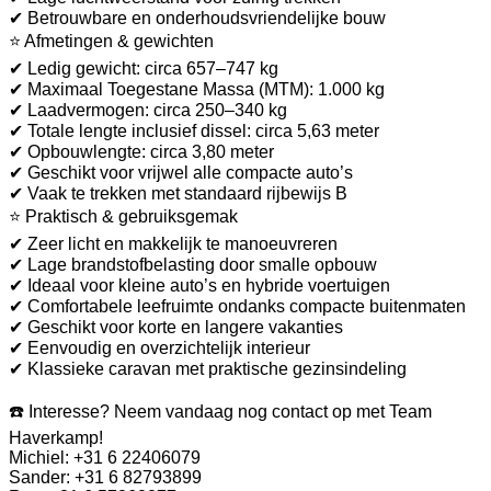
✔ Betrouwbare en onderhoudsvriendelijke bouw
⭐ Afmetingen & gewichten
✔ Ledig gewicht: circa 657–747 kg
✔ Maximaal Toegestane Massa (MTM): 1.000 kg
✔ Laadvermogen: circa 250–340 kg
✔ Totale lengte inclusief dissel: circa 5,63 meter
✔ Opbouwlengte: circa 3,80 meter
✔ Geschikt voor vrijwel alle compacte auto’s
✔ Vaak te trekken met standaard rijbewijs B
⭐ Praktisch & gebruiksgemak
✔ Zeer licht en makkelijk te manoeuvreren
✔ Lage brandstofbelasting door smalle opbouw
✔ Ideaal voor kleine auto’s en hybride voertuigen
✔ Comfortabele leefruimte ondanks compacte buitenmaten
✔ Geschikt voor korte en langere vakanties
✔ Eenvoudig en overzichtelijk interieur
✔ Klassieke caravan met praktische gezinsindeling
☎️ Interesse? Neem vandaag nog contact op met Team
Haverkamp!
Michiel: +31 6 22406079
Sander: +31 6 82793899