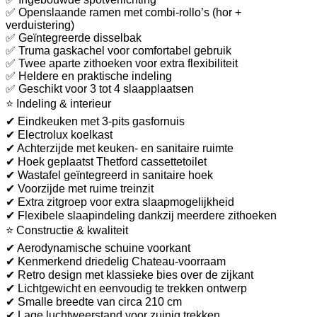
✅ Openslaande ramen met combi-rollo’s (hor +
verduistering)
✅ Geïntegreerde disselbak
✅ Truma gaskachel voor comfortabel gebruik
✅ Twee aparte zithoeken voor extra flexibiliteit
✅ Heldere en praktische indeling
✅ Geschikt voor 3 tot 4 slaapplaatsen
⭐ Indeling & interieur
✔ Eindkeuken met 3-pits gasfornuis
✔ Electrolux koelkast
✔ Achterzijde met keuken- en sanitaire ruimte
✔ Hoek geplaatst Thetford cassettetoilet
✔ Wastafel geïntegreerd in sanitaire hoek
✔ Voorzijde met ruime treinzit
✔ Extra zitgroep voor extra slaapmogelijkheid
✔ Flexibele slaapindeling dankzij meerdere zithoeken
⭐ Constructie & kwaliteit
✔ Aerodynamische schuine voorkant
✔ Kenmerkend driedelig Chateau-voorraam
✔ Retro design met klassieke bies over de zijkant
✔ Lichtgewicht en eenvoudig te trekken ontwerp
✔ Smalle breedte van circa 210 cm
✔ Lage luchtweerstand voor zuinig trekken