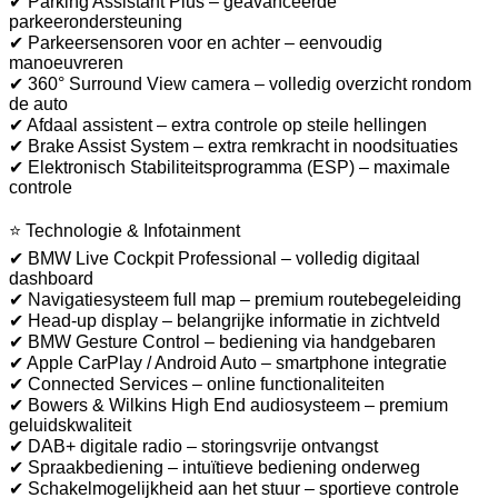
✔ Parking Assistant Plus – geavanceerde
parkeerondersteuning
✔ Parkeersensoren voor en achter – eenvoudig
manoeuvreren
✔ 360° Surround View camera – volledig overzicht rondom
de auto
✔ Afdaal assistent – extra controle op steile hellingen
✔ Brake Assist System – extra remkracht in noodsituaties
✔ Elektronisch Stabiliteitsprogramma (ESP) – maximale
controle
⭐ Technologie & Infotainment
✔ BMW Live Cockpit Professional – volledig digitaal
dashboard
✔ Navigatiesysteem full map – premium routebegeleiding
✔ Head-up display – belangrijke informatie in zichtveld
✔ BMW Gesture Control – bediening via handgebaren
✔ Apple CarPlay / Android Auto – smartphone integratie
✔ Connected Services – online functionaliteiten
✔ Bowers & Wilkins High End audiosysteem – premium
geluidskwaliteit
✔ DAB+ digitale radio – storingsvrije ontvangst
✔ Spraakbediening – intuïtieve bediening onderweg
✔ Schakelmogelijkheid aan het stuur – sportieve controle