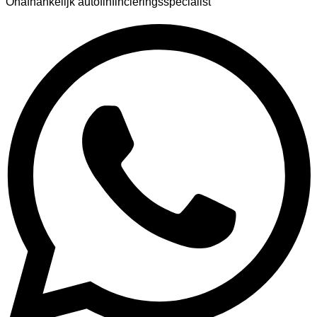
Onafhankelijk autofinfincieringsspecialist