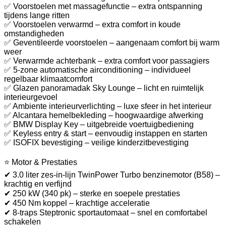
✅ Voorstoelen met massagefunctie – extra ontspanning
tijdens lange ritten
✅ Voorstoelen verwarmd – extra comfort in koude
omstandigheden
✅ Geventileerde voorstoelen – aangenaam comfort bij warm
weer
✅ Verwarmde achterbank – extra comfort voor passagiers
✅ 5-zone automatische airconditioning – individueel
regelbaar klimaatcomfort
✅ Glazen panoramadak Sky Lounge – licht en ruimtelijk
interieurgevoel
✅ Ambiente interieurverlichting – luxe sfeer in het interieur
✅ Alcantara hemelbekleding – hoogwaardige afwerking
✅ BMW Display Key – uitgebreide voertuigbediening
✅ Keyless entry & start – eenvoudig instappen en starten
✅ ISOFIX bevestiging – veilige kinderzitbevestiging
⭐ Motor & Prestaties
✔ 3.0 liter zes-in-lijn TwinPower Turbo benzinemotor (B58) –
krachtig en verfijnd
✔ 250 kW (340 pk) – sterke en soepele prestaties
✔ 450 Nm koppel – krachtige acceleratie
✔ 8-traps Steptronic sportautomaat – snel en comfortabel
schakelen