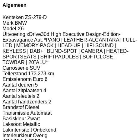
Algemeen
Kenteken
ZS-279-D
Merk
BMW
Model
X6
Uitvoering
xDrive30d High Executive Design-Edition-
Extravagance Aut. *PANO | LEATHER-ALCANTARA | FULL-
LED | MEMORY-PACK | HEAD-UP | HIFI-SOUND |
KEYLESS | DAB+ | BLIND-SPOT | CAMERA | HEATED-
SPORTSEATS | SHIFTPADDLES | SOFTCLOSE |
TOWBAR | 20''ALU*
Carrosserie
SUV
Tellerstand
173.273 km
Emissienorm
Euro 6
Aantal deuren
5
Aantal zitplaatsen
4
Aantal sleutels
2
Aantal handzenders
2
Brandstof
Diesel
Transmissie
Automaat
Basiskleur
Zwart
Laksoort
Metallic
Lakintensiteit
Onbekend
Interieurkleur
Overig