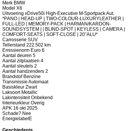
Merk
BMW
Model
X6
Uitvoering
xDrive50i High-Executive M-Sportpack Aut.
*PANO | HEAD-UP | TWO-COLOUR-LUXURYLEATHER |
FULL-LED | MEMORY-PACK | HARMAN/KARDON-
SOUNDSYSTEM | | BLIND-SPOT | KEYLESS | CAMERA |
COMFORT-SEATS | SOFT-CLOSE | 20''ALU*
Carrosserie
SUV
Tellerstand
222.502 km
Emissienorm
Euro 6
Aantal deuren
5
Aantal zitplaatsen
4
Aantal sleutels
2
Aantal handzenders
2
Brandstof
Benzine
Transmissie
Automaat
Basiskleur
Zwart
Laksoort
Metallic
Lakintensiteit
Onbekend
Interieurkleur
Overig
APK
16 okt 2025
Schade?
Nee
Energielabel
E
Geschiedenis