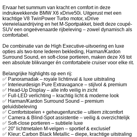
Ervaar het summum van kracht en comfort in deze
indrukwekkende BMW X6 xDrive50i. Uitgerust met een
krachtige V8 TwinPower Turbo motor, xDrive
vierwielaandrijving en het M-Sportpakket, biedt deze coupé-
SUV een ongeëvenaarde rijbeleving – zowel dynamisch als
comfortabel.
De combinatie van de High Executive-uitvoering en luxe
opties als two-tone lederen bekleding, Harman/Kardon
Surround Sound, en soft-close portieren, maken deze X6 tot
een absolute blikvanger én comfortabele cruiser voor elke rit.
Belangrijke highlights op een rij:
✅ Panoramadak – royale lichtinval & luxe uitstraling
✅ Interieurdesign Pure Extravagance – stijlvol & premium
✅ Head-Up Display – alle info veilig in zicht
✅ Full-LED verlichting – krachtig licht & moderne look
✅ Harman/Kardon Surround Sound – premium
geluidsbeleving
✅ Comfortstoelen + geheugenfunctie – ultiem zitcomfort
✅ Camera & Blind-Spot assistentie – veilig & overzichtelijk
✅ Soft-close portieren – subtiele luxe
✅ 20” lichtmetalen M-velgen – sportief & exclusief
✅ Kleur: Carbon Black Metallic – diepe, krachtige uitstraling