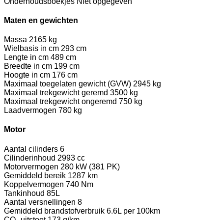
Onderhoudsboekjes
Niet opgegeven
Maten en gewichten
Massa
2165 kg
Wielbasis in cm
293 cm
Lengte in cm
489 cm
Breedte in cm
199 cm
Hoogte in cm
176 cm
Maximaal toegelaten gewicht (GVW)
2945 kg
Maximaal trekgewicht geremd
3500 kg
Maximaal trekgewicht ongeremd
750 kg
Laadvermogen
780 kg
Motor
Aantal cilinders
6
Cilinderinhoud
2993 cc
Motorvermogen
280 kW (381 PK)
Gemiddeld bereik
1287 km
Koppelvermogen
740 Nm
Tankinhoud
85L
Aantal versnellingen
8
Gemiddeld brandstofverbruik
6.6L per 100km
CO₂ uitstoot
173 g/km