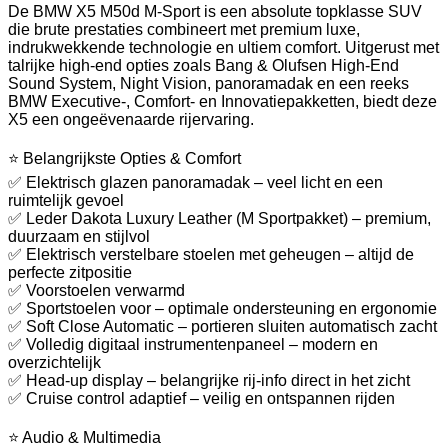
De BMW X5 M50d M-Sport is een absolute topklasse SUV
die brute prestaties combineert met premium luxe,
indrukwekkende technologie en ultiem comfort. Uitgerust met
talrijke high-end opties zoals Bang & Olufsen High-End
Sound System, Night Vision, panoramadak en een reeks
BMW Executive-, Comfort- en Innovatiepakketten, biedt deze
X5 een ongeëvenaarde rijervaring.
⭐ Belangrijkste Opties & Comfort
✅ Elektrisch glazen panoramadak – veel licht en een
ruimtelijk gevoel
✅ Leder Dakota Luxury Leather (M Sportpakket) – premium,
duurzaam en stijlvol
✅ Elektrisch verstelbare stoelen met geheugen – altijd de
perfecte zitpositie
✅ Voorstoelen verwarmd
✅ Sportstoelen voor – optimale ondersteuning en ergonomie
✅ Soft Close Automatic – portieren sluiten automatisch zacht
✅ Volledig digitaal instrumentenpaneel – modern en
overzichtelijk
✅ Head-up display – belangrijke rij-info direct in het zicht
✅ Cruise control adaptief – veilig en ontspannen rijden
⭐ Audio & Multimedia