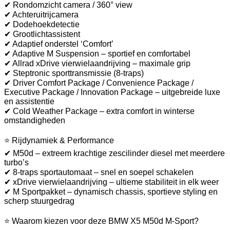
✔ Rondomzicht camera / 360° view
✔ Achteruitrijcamera
✔ Dodehoekdetectie
✔ Grootlichtassistent
✔ Adaptief onderstel ‘Comfort’
✔ Adaptive M Suspension – sportief en comfortabel
✔ Allrad xDrive vierwielaandrijving – maximale grip
✔ Steptronic sporttransmissie (8-traps)
✔ Driver Comfort Package / Convenience Package /
Executive Package / Innovation Package – uitgebreide luxe
en assistentie
✔ Cold Weather Package – extra comfort in winterse
omstandigheden
⭐ Rijdynamiek & Performance
✔ M50d – extreem krachtige zescilinder diesel met meerdere
turbo’s
✔ 8-traps sportautomaat – snel en soepel schakelen
✔ xDrive vierwielaandrijving – ultieme stabiliteit in elk weer
✔ M Sportpakket – dynamisch chassis, sportieve styling en
scherp stuurgedrag
⭐ Waarom kiezen voor deze BMW X5 M50d M-Sport?