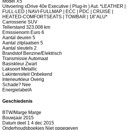
Model
X5
Uitvoering
xDrive 40e Executive ( Plug-In ) Aut. *LEATHER |
FULL-LED | NAVI-FULLMAP | ECC | PDC | CRUISE |
HEATED-COMFORTSEATS | TOWBAR | 18"ALU*
Carrosserie
SUV
Tellerstand
323.008 km
Emissienorm
Euro 6
Aantal deuren
5
Aantal zitplaatsen
5
Aantal sleutels
2
Brandstof
Benzine/Elektrisch
Transmissie
Automaat
Basiskleur
Zwart
Laksoort
Metallic
Lakintensiteit
Onbekend
Interieurkleur
Overig
Schade?
Nee
Energielabel
A
Geschiedenis
BTW/Marge
Marge
Bouwjaar
2015
Datum deel 1
4 dec 2015
Onderhoudsboekjes
Niet opgegeven