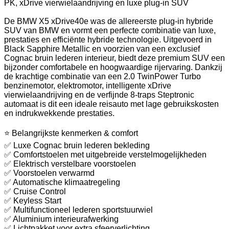
PK, xDrive vierwielaandrijving en luxe plug-in SUV
De BMW X5 xDrive40e was de allereerste plug-in hybride
SUV van BMW en vormt een perfecte combinatie van luxe,
prestaties en efficiënte hybride technologie. Uitgevoerd in
Black Sapphire Metallic en voorzien van een exclusief
Cognac bruin lederen interieur, biedt deze premium SUV een
bijzonder comfortabele en hoogwaardige rijervaring. Dankzij
de krachtige combinatie van een 2.0 TwinPower Turbo
benzinemotor, elektromotor, intelligente xDrive
vierwielaandrijving en de verfijnde 8-traps Steptronic
automaat is dit een ideale reisauto met lage gebruikskosten
en indrukwekkende prestaties.
⭐ Belangrijkste kenmerken & comfort
✅ Luxe Cognac bruin lederen bekleding
✅ Comfortstoelen met uitgebreide verstelmogelijkheden
✅ Elektrisch verstelbare voorstoelen
✅ Voorstoelen verwarmd
✅ Automatische klimaatregeling
✅ Cruise Control
✅ Keyless Start
✅ Multifunctioneel lederen sportstuurwiel
✅ Aluminium interieurafwerking
✅ Lichtpakket voor extra sfeerverlichting