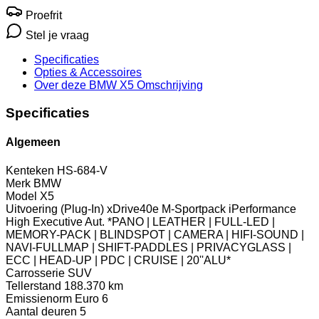
Proefrit
Stel je vraag
Specificaties
Opties
& Accessoires
Over deze BMW X5
Omschrijving
Specificaties
Algemeen
Kenteken
HS-684-V
Merk
BMW
Model
X5
Uitvoering
(Plug-In) xDrive40e M-Sportpack iPerformance
High Executive Aut. *PANO | LEATHER | FULL-LED |
MEMORY-PACK | BLINDSPOT | CAMERA | HIFI-SOUND |
NAVI-FULLMAP | SHIFT-PADDLES | PRIVACYGLASS |
ECC | HEAD-UP | PDC | CRUISE | 20''ALU*
Carrosserie
SUV
Tellerstand
188.370 km
Emissienorm
Euro 6
Aantal deuren
5