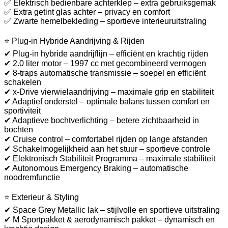
✅ Elektrisch bedienbare achterklep – extra gebruiksgemak
✅ Extra getint glas achter – privacy en comfort
✅ Zwarte hemelbekleding – sportieve interieuruitstraling
⭐ Plug-in Hybride Aandrijving & Rijden
✔ Plug-in hybride aandrijflijn – efficiënt en krachtig rijden
✔ 2.0 liter motor – 1997 cc met gecombineerd vermogen
✔ 8-traps automatische transmissie – soepel en efficiënt
schakelen
✔ x-Drive vierwielaandrijving – maximale grip en stabiliteit
✔ Adaptief onderstel – optimale balans tussen comfort en
sportiviteit
✔ Adaptieve bochtverlichting – betere zichtbaarheid in
bochten
✔ Cruise control – comfortabel rijden op lange afstanden
✔ Schakelmogelijkheid aan het stuur – sportieve controle
✔ Elektronisch Stabiliteit Programma – maximale stabiliteit
✔ Autonomous Emergency Braking – automatische
noodremfunctie
⭐ Exterieur & Styling
✔ Space Grey Metallic lak – stijlvolle en sportieve uitstraling
✔ M Sportpakket & aerodynamisch pakket – dynamisch en