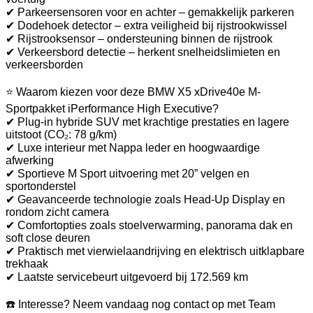
✔ Parkeersensoren voor en achter – gemakkelijk parkeren
✔ Dodehoek detector – extra veiligheid bij rijstrookwissel
✔ Rijstrooksensor – ondersteuning binnen de rijstrook
✔ Verkeersbord detectie – herkent snelheidslimieten en
verkeersborden
⭐ Waarom kiezen voor deze BMW X5 xDrive40e M-
Sportpakket iPerformance High Executive?
✔ Plug-in hybride SUV met krachtige prestaties en lagere
uitstoot (CO₂: 78 g/km)
✔ Luxe interieur met Nappa leder en hoogwaardige
afwerking
✔ Sportieve M Sport uitvoering met 20” velgen en
sportonderstel
✔ Geavanceerde technologie zoals Head-Up Display en
rondom zicht camera
✔ Comfortopties zoals stoelverwarming, panorama dak en
soft close deuren
✔ Praktisch met vierwielaandrijving en elektrisch uitklapbare
trekhaak
✔ Laatste servicebeurt uitgevoerd bij 172.569 km
☎️ Interesse? Neem vandaag nog contact op met Team