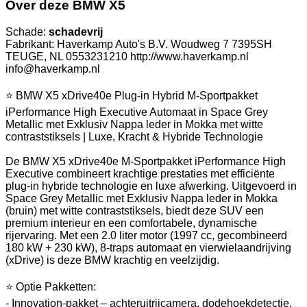
Over deze BMW X5
Schade:
schadevrij
Fabrikant: Haverkamp Auto's B.V. Woudweg 7 7395SH
TEUGE, NL 0553231210 http://www.haverkamp.nl
info@haverkamp.nl
⭐ BMW X5 xDrive40e Plug-in Hybrid M-Sportpakket
iPerformance High Executive Automaat in Space Grey
Metallic met Exklusiv Nappa leder in Mokka met witte
contraststiksels | Luxe, Kracht & Hybride Technologie
De BMW X5 xDrive40e M-Sportpakket iPerformance High
Executive combineert krachtige prestaties met efficiënte
plug-in hybride technologie en luxe afwerking. Uitgevoerd in
Space Grey Metallic met Exklusiv Nappa leder in Mokka
(bruin) met witte contraststiksels, biedt deze SUV een
premium interieur en een comfortabele, dynamische
rijervaring. Met een 2.0 liter motor (1997 cc, gecombineerd
180 kW + 230 kW), 8-traps automaat en vierwielaandrijving
(xDrive) is deze BMW krachtig en veelzijdig.
⭐ Optie Pakketten:
- Innovation-pakket – achteruitrijcamera, dodehoekdetectie,