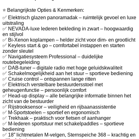
⭐ Belangrijkste Opties & Kenmerken:
✅ Elektrisch glazen panoramadak – ruimtelijk gevoel en luxe
uitstraling
✅ NEVADA-luxe lederen bekleding in zwart – hoogwaardig
en stijlvol
✅ Bi-Xenon koplampen – helder zicht voor dim- en grootlicht
✅ Keyless start & go – comfortabel instappen en starten
zonder sleutel
✅ Navigatiesysteem Professional – duidelijke
routebegeleiding
✅ DAB-tuner – digitale radio met hoge geluidskwaliteit
✅ Schakelmogelijkheid aan het stuur – sportieve bediening
✅ Cruise control – ontspannen lange ritten
✅ Elektrisch verstelbare bestuurdersstoel met
geheugenfunctie – persoonlijk comfort
✅ Head-up display – alle belangrijke informatie binnen het
zicht van de bestuurder
✅ Rijstrooksensor – veiligheid en rijbaanassistentie
✅ M-Sportstoelen – sportief en ergonomisch
✅ Trekhaak – praktisch voor fietsen of aanhanger
✅ M-lederen sportstuur met schakelpaddles – sportieve
bediening
✅ 18” lichtmetalen M-velgen, Sternspeiche 368 – krachtig en