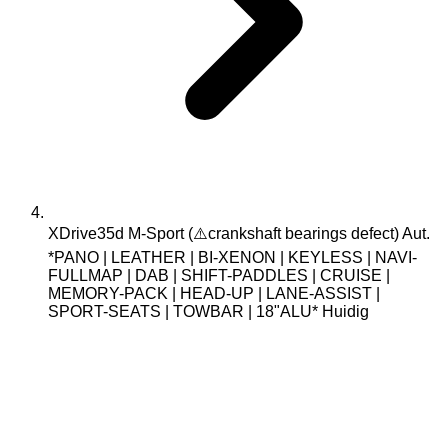
XDrive35d M-Sport (⚠️crankshaft bearings defect) Aut.
*PANO | LEATHER | BI-XENON | KEYLESS | NAVI-
FULLMAP | DAB | SHIFT-PADDLES | CRUISE |
MEMORY-PACK | HEAD-UP | LANE-ASSIST |
SPORT-SEATS | TOWBAR | 18"ALU*
Huidig