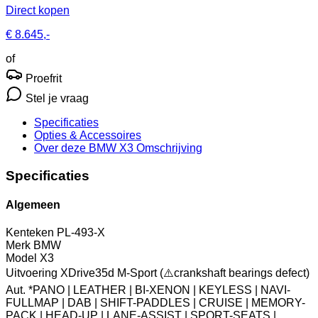
Direct kopen
€ 8.645,-
of
Proefrit
Stel je vraag
Specificaties
Opties
& Accessoires
Over deze BMW X3
Omschrijving
Specificaties
Algemeen
Kenteken
PL-493-X
Merk
BMW
Model
X3
Uitvoering
XDrive35d M-Sport (⚠️crankshaft bearings defect)
Aut. *PANO | LEATHER | BI-XENON | KEYLESS | NAVI-
FULLMAP | DAB | SHIFT-PADDLES | CRUISE | MEMORY-
PACK | HEAD-UP | LANE-ASSIST | SPORT-SEATS |