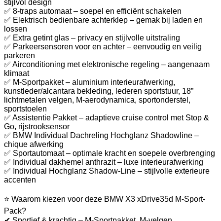
stijlvol design
✅ 8-traps automaat – soepel en efficiënt schakelen
✅ Elektrisch bedienbare achterklep – gemak bij laden en
lossen
✅ Extra getint glas – privacy en stijlvolle uitstraling
✅ Parkeersensoren voor en achter – eenvoudig en veilig
parkeren
✅ Airconditioning met elektronische regeling – aangenaam
klimaat
✅ M-Sportpakket – aluminium interieurafwerking,
kunstleder/alcantara bekleding, lederen sportstuur, 18”
lichtmetalen velgen, M-aerodynamica, sportonderstel,
sportstoelen
✅ Assistentie Pakket – adaptieve cruise control met Stop &
Go, rijstrooksensor
✅ BMW Individual Dachreling Hochglanz Shadowline –
chique afwerking
✅ Sportautomaat – optimale kracht en soepele overbrenging
✅ Individual dakhemel anthrazit – luxe interieurafwerking
✅ Individual Hochglanz Shadow-Line – stijlvolle exterieure
accenten
⭐ Waarom kiezen voor deze BMW X3 xDrive35d M-Sport-
Pack?
✔ Sportief & krachtig – M-Sportpakket, M-velgen,