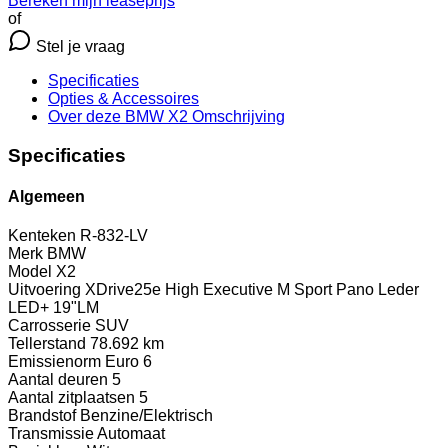
Bereken mijn leaseprijs
of
Stel je vraag
Specificaties
Opties
& Accessoires
Over deze BMW X2
Omschrijving
Specificaties
Algemeen
Kenteken
R-832-LV
Merk
BMW
Model
X2
Uitvoering
XDrive25e High Executive M Sport Pano Leder
LED+ 19"LM
Carrosserie
SUV
Tellerstand
78.692 km
Emissienorm
Euro 6
Aantal deuren
5
Aantal zitplaatsen
5
Brandstof
Benzine/Elektrisch
Transmissie
Automaat