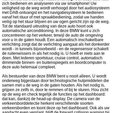
zich bedienen en analyseren via uw smartphone! Uw
veiligheid op de weg wordt verhoogd door het audiosysteem
met DAB-ontvangst en het navigatiesysteem te bedienen
vanaf het stuur of met spraakbediening, zodat uw handen
veilig op het stuur blijven en uw ogen gericht zijn op de weg.
Tot de standaard uitrusting van deze auto hoort ook
automatische airconditioning. In deze BMW kunt u zich
concentreren op het verkeer, terwijl de auto de omgeving
voor u in de gaten houdt. Een automatisch inschakelbare
verlichting zorgt dat de verlichting aangaat als het donkerder
wordt - in tunnels bijvoorbeeld - en de regensensor schakelt
de ruitenwissers in als het nodig is. U hoeft er niets aan te
doen. Met lederen sportstuur, cruise control, automatisch
dimmende binnen- en buitenspiegels en boordcomputer is
deze auto helemaal compleet.
Als bestuurder van deze BMW bent u nooit alleen. U wordt
onderweg bijgestaan door technologische hulpmiddelen die
samen met u de weg in de gaten houden. Als het nodig is,
grijpen ze zelfs in, door te remmen of bij te sturen. Hou zicht
op de weg en check tegelijk de functies op het dashboard:
dat kan, dankzij de head-up display. De camera van de
verkeersborddetectie herkent verschillende soorten
verkeersborden en toont deze op het dashboard. Ook als uw
aandacht even verslapt, blijft de forward collision warning bij