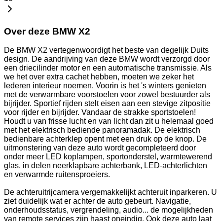
Over deze BMW X2
De BMW X2 vertegenwoordigt het beste van degelijk Duits
design. De aandrijving van deze BMW wordt verzorgd door
een driecilinder motor en een automatische transmissie. Als
we het over extra cachet hebben, moeten we zeker het
lederen interieur noemen. Voorin is het 's winters genieten
met de verwarmbare voorstoelen voor zowel bestuurder als
bijrijder. Sportief rijden stelt eisen aan een stevige zitpositie
voor rijder en bijrijder. Vandaar de strakke sportstoelen!
Houdt u van frisse lucht en van licht dan zit u helemaal goed
met het elektrisch bediende panoramadak. De elektrisch
bedienbare achterklep opent met een druk op de knop. De
uitmonstering van deze auto wordt gecompleteerd door
onder meer LED koplampen, sportonderstel, warmtewerend
glas, in delen neerklapbare achterbank, LED-achterlichten
en verwarmde ruitensproeiers.
De achteruitrijcamera vergemakkelijkt achteruit inparkeren. U
ziet duidelijk wat er achter de auto gebeurt. Navigatie,
onderhoudsstatus, vergrendeling, audio... de mogelijkheden
van remote services zijn haast oneindig. Ook deze auto laat