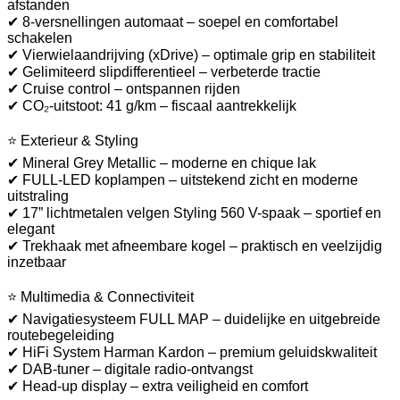
afstanden
✔ 8-versnellingen automaat – soepel en comfortabel
schakelen
✔ Vierwielaandrijving (xDrive) – optimale grip en stabiliteit
✔ Gelimiteerd slipdifferentieel – verbeterde tractie
✔ Cruise control – ontspannen rijden
✔ CO₂-uitstoot: 41 g/km – fiscaal aantrekkelijk
⭐ Exterieur & Styling
✔ Mineral Grey Metallic – moderne en chique lak
✔ FULL-LED koplampen – uitstekend zicht en moderne
uitstraling
✔ 17” lichtmetalen velgen Styling 560 V-spaak – sportief en
elegant
✔ Trekhaak met afneembare kogel – praktisch en veelzijdig
inzetbaar
⭐ Multimedia & Connectiviteit
✔ Navigatiesysteem FULL MAP – duidelijke en uitgebreide
routebegeleiding
✔ HiFi System Harman Kardon – premium geluidskwaliteit
✔ DAB-tuner – digitale radio-ontvangst
✔ Head-up display – extra veiligheid en comfort