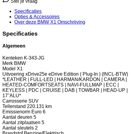
Stel je vraag
Specificaties
Opties
& Accessoires
Over deze BMW X1
Omschrijving
Specificaties
Algemeen
Kenteken
K-343-JG
Merk
BMW
Model
X1
Uitvoering
xDrive25e eDrive Edition ( Plug-In ) (INCL-BTW)
*LEATHER | FULL-LED | HARMAN/KARDON | CAMERA |
HEATED-COMFORTSEATS | NAVI-FULLMAP | ECC |
KEYLESS | PDC | CRUISE | DAB | TOWBAR | HEAD-UP |
17''ALU*
Carrosserie
SUV
Tellerstand
220.131 km
Emissienorm
Euro 6
Aantal deuren
5
Aantal zitplaatsen
5
Aantal sleutels
2
Brandstof
Benzine/Elektrisch