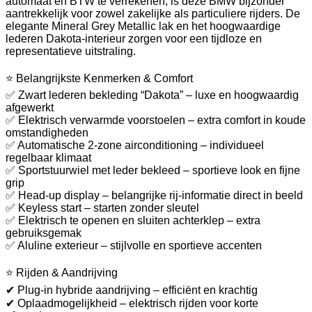
automaat en BTW te verrekenen, is deze BMW bijzonder
aantrekkelijk voor zowel zakelijke als particuliere rijders. De
elegante Mineral Grey Metallic lak en het hoogwaardige
lederen Dakota-interieur zorgen voor een tijdloze en
representatieve uitstraling.
⭐ Belangrijkste Kenmerken & Comfort
✅ Zwart lederen bekleding “Dakota” – luxe en hoogwaardig
afgewerkt
✅ Elektrisch verwarmde voorstoelen – extra comfort in koude
omstandigheden
✅ Automatische 2-zone airconditioning – individueel
regelbaar klimaat
✅ Sportstuurwiel met leder bekleed – sportieve look en fijne
grip
✅ Head-up display – belangrijke rij-informatie direct in beeld
✅ Keyless start – starten zonder sleutel
✅ Elektrisch te openen en sluiten achterklep – extra
gebruiksgemak
✅ Aluline exterieur – stijlvolle en sportieve accenten
⭐ Rijden & Aandrijving
✔ Plug-in hybride aandrijving – efficiënt en krachtig
✔ Oplaadmogelijkheid – elektrisch rijden voor korte