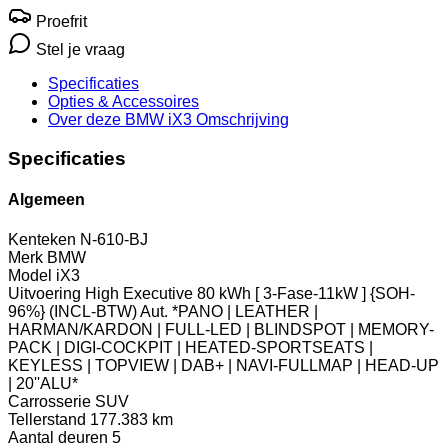
Proefrit
Stel je vraag
Specificaties
Opties
& Accessoires
Over deze BMW iX3
Omschrijving
Specificaties
Algemeen
Kenteken
N-610-BJ
Merk
BMW
Model
iX3
Uitvoering
High Executive 80 kWh [ 3-Fase-11kW ] {SOH-
96%} (INCL-BTW) Aut. *PANO | LEATHER |
HARMAN/KARDON | FULL-LED | BLINDSPOT | MEMORY-
PACK | DIGI-COCKPIT | HEATED-SPORTSEATS |
KEYLESS | TOPVIEW | DAB+ | NAVI-FULLMAP | HEAD-UP
| 20''ALU*
Carrosserie
SUV
Tellerstand
177.383 km
Aantal deuren
5