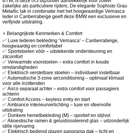
BTW, is deze iX3 bijzonder aantrekkelijk voor zowel
zakelijke als particuliere rijders. De elegante Sophisto Grau
Metallic lak in combinatie met het hoogwaardige Vernasca
leder in Canberrabeige geeft deze BMW een exclusieve en
verfijnde uitstraling.
⭐ Belangrijkste Kenmerken & Comfort
✅ Luxe lederen bekleding ‘Vernasca’ – Canberrabeige,
hoogwaardig en comfortabel
✅ Sportstoelen vóór – uitstekende ondersteuning en
zitcomfort
✅ Verwarmde voorstoelen – extra comfort in koude
omstandigheden
✅ Elektrisch verstelbare stoelen – individueel instelbaar
✅ Automatische 3-zone airconditioning – optimaal klimaat
voor alle inzittenden
✅ Airco separaat achter – extra comfort voor passagiers
achterin
✅ Comfort Access – keyless entry en start
✅ Ambiance interieurverlichting – luxe en sfeervolle
uitstraling
✅ Donkere hemelbekleding (M) – sportief en stijlvol
✅ Akoestische ramen & geluidsisolerend glas – uitzonderlijk
stille rijervaring
✅ Elektrisch bediend glazen panorama dak – licht en