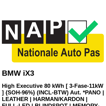
BMW iX3
High Executive 80 kWh [ 3-Fase-11kW
] {SOH-96%} (INCL-BTW) Aut. *PANO |
LEATHER | HARMAN/KARDON |
FULL-LED | BLINDSPOT | MEMORY-