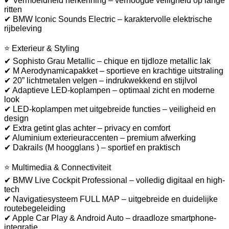
✔ Vermoeidheid herkenning – verhoogde veiligheid op lange
ritten
✔ BMW Iconic Sounds Electric – karaktervolle elektrische
rijbeleving
⭐ Exterieur & Styling
✔ Sophisto Grau Metallic – chique en tijdloze metallic lak
✔ M Aerodynamicapakket – sportieve en krachtige uitstraling
✔ 20” lichtmetalen velgen – indrukwekkend en stijlvol
✔ Adaptieve LED-koplampen – optimaal zicht en moderne
look
✔ LED-koplampen met uitgebreide functies – veiligheid en
design
✔ Extra getint glas achter – privacy en comfort
✔ Aluminium exterieuraccenten – premium afwerking
✔ Dakrails (M hoogglans ) – sportief en praktisch
⭐ Multimedia & Connectiviteit
✔ BMW Live Cockpit Professional – volledig digitaal en high-
tech
✔ Navigatiesysteem FULL MAP – uitgebreide en duidelijke
routebegeleiding
✔ Apple Car Play & Android Auto – draadloze smartphone-
integratie