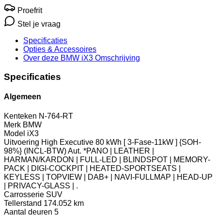
Proefrit
Stel je vraag
Specificaties
Opties
& Accessoires
Over deze BMW iX3
Omschrijving
Specificaties
Algemeen
Kenteken
N-764-RT
Merk
BMW
Model
iX3
Uitvoering
High Executive 80 kWh [ 3-Fase-11kW ] {SOH-
98%} (INCL-BTW) Aut. *PANO | LEATHER |
HARMAN/KARDON | FULL-LED | BLINDSPOT | MEMORY-
PACK | DIGI-COCKPIT | HEATED-SPORTSEATS |
KEYLESS | TOPVIEW | DAB+ | NAVI-FULLMAP | HEAD-UP
| PRIVACY-GLASS | .
Carrosserie
SUV
Tellerstand
174.052 km
Aantal deuren
5