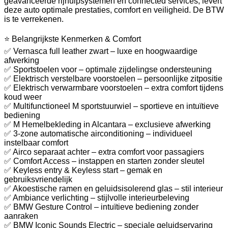
geavanceerde rijhulpsystemen en connected services, levert
deze auto optimale prestaties, comfort en veiligheid. De BTW
is te verrekenen.
⭐ Belangrijkste Kenmerken & Comfort
✅ Vernasca full leather zwart – luxe en hoogwaardige
afwerking
✅ Sportstoelen voor – optimale zijdelingse ondersteuning
✅ Elektrisch verstelbare voorstoelen – persoonlijke zitpositie
✅ Elektrisch verwarmbare voorstoelen – extra comfort tijdens
koud weer
✅ Multifunctioneel M sportstuurwiel – sportieve en intuïtieve
bediening
✅ M Hemelbekleding in Alcantara – exclusieve afwerking
✅ 3-zone automatische airconditioning – individueel
instelbaar comfort
✅ Airco separaat achter – extra comfort voor passagiers
✅ Comfort Access – instappen en starten zonder sleutel
✅ Keyless entry & Keyless start – gemak en
gebruiksvriendelijk
✅ Akoestische ramen en geluidsisolerend glas – stil interieur
✅ Ambiance verlichting – stijlvolle interieurbeleving
✅ BMW Gesture Control – intuïtieve bediening zonder
aanraken
✅ BMW Iconic Sounds Electric – speciale geluidservaring