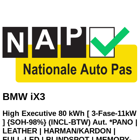
BMW iX3
High Executive 80 kWh [ 3-Fase-11kW
] {SOH-98%} (INCL-BTW) Aut. *PANO |
LEATHER | HARMAN/KARDON |
FULL-LED | BLINDSPOT | MEMORY-