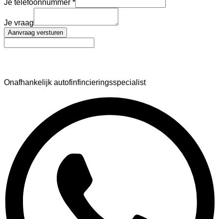
Je telefoonnummer
Je vraag
Aanvraag versturen
AutoFinance
Onafhankelijk autofinfincieringsspecialist