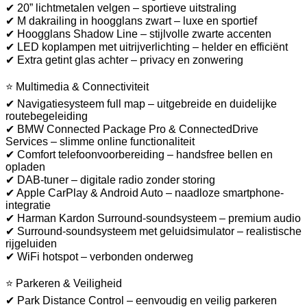
✔ 20” lichtmetalen velgen – sportieve uitstraling
✔ M dakrailing in hoogglans zwart – luxe en sportief
✔ Hoogglans Shadow Line – stijlvolle zwarte accenten
✔ LED koplampen met uitrijverlichting – helder en efficiënt
✔ Extra getint glas achter – privacy en zonwering
⭐ Multimedia & Connectiviteit
✔ Navigatiesysteem full map – uitgebreide en duidelijke
routebegeleiding
✔ BMW Connected Package Pro & ConnectedDrive
Services – slimme online functionaliteit
✔ Comfort telefoonvoorbereiding – handsfree bellen en
opladen
✔ DAB-tuner – digitale radio zonder storing
✔ Apple CarPlay & Android Auto – naadloze smartphone-
integratie
✔ Harman Kardon Surround-soundsysteem – premium audio
✔ Surround-soundsysteem met geluidsimulator – realistische
rijgeluiden
✔ WiFi hotspot – verbonden onderweg
⭐ Parkeren & Veiligheid
✔ Park Distance Control – eenvoudig en veilig parkeren