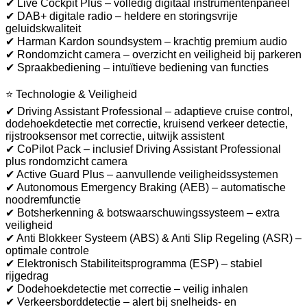
✔ Live Cockpit Plus – volledig digitaal instrumentenpaneel
✔ DAB+ digitale radio – heldere en storingsvrije
geluidskwaliteit
✔ Harman Kardon soundsystem – krachtig premium audio
✔ Rondomzicht camera – overzicht en veiligheid bij parkeren
✔ Spraakbediening – intuïtieve bediening van functies
⭐ Technologie & Veiligheid
✔ Driving Assistant Professional – adaptieve cruise control,
dodehoekdetectie met correctie, kruisend verkeer detectie,
rijstrooksensor met correctie, uitwijk assistent
✔ CoPilot Pack – inclusief Driving Assistant Professional
plus rondomzicht camera
✔ Active Guard Plus – aanvullende veiligheidssystemen
✔ Autonomous Emergency Braking (AEB) – automatische
noodremfunctie
✔ Botsherkenning & botswaarschuwingssysteem – extra
veiligheid
✔ Anti Blokkeer Systeem (ABS) & Anti Slip Regeling (ASR) –
optimale controle
✔ Elektronisch Stabiliteitsprogramma (ESP) – stabiel
rijgedrag
✔ Dodehoekdetectie met correctie – veilig inhalen
✔ Verkeersborddetectie – alert bij snelheids- en