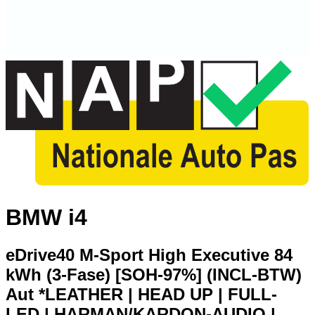
BMW i4
eDrive40 M-Sport High Executive 84
kWh (3-Fase) [SOH-97%] (INCL-BTW)
Aut *LEATHER | HEAD UP | FULL-
LED | HARMAN/KARDON-AUDIO |