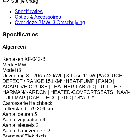
Stel je vraag
Specificaties
Opties
& Accessoires
Over deze BMW i3
Omschrijving
Specificaties
Algemeen
Kenteken
XF-042-B
Merk
BMW
Model
i3
Uitvoering
S 120Ah 42 kWh [ 3-Fase-11kW ] *ACCUCEL-
DEFECT / RANGE 151KM* *HEAT-PUMP | PANO |
ADAPTIVE-CRUISE | LEATHER-FABRIC | FULL-LED |
HARMAN/KARDON | HEATED-COMFORTSEATS | NAVI-
FULLMAP | DAB+ | ECC | PDC | 18''ALU*
Carrosserie
Hatchback
Tellerstand
179.304 km
Aantal deuren
5
Aantal zitplaatsen
4
Aantal sleutels
2
Aantal handzenders
2
Brandstof
Elektrisch