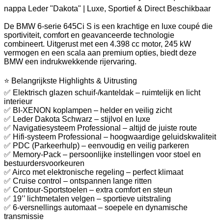
nappa Leder "Dakota" | Luxe, Sportief & Direct Beschikbaar
De BMW 6-serie 645Ci S is een krachtige en luxe coupé die
sportiviteit, comfort en geavanceerde technologie
combineert. Uitgerust met een 4.398 cc motor, 245 kW
vermogen en een scala aan premium opties, biedt deze
BMW een indrukwekkende rijervaring.
⭐ Belangrijkste Highlights & Uitrusting
✅ Elektrisch glazen schuif-/kanteldak – ruimtelijk en licht
interieur
✅ BI-XENON koplampen – helder en veilig zicht
✅ Leder Dakota Schwarz – stijlvol en luxe
✅ Navigatiesysteem Professional – altijd de juiste route
✅ Hifi-systeem Professional – hoogwaardige geluidskwaliteit
✅ PDC (Parkeerhulp) – eenvoudig en veilig parkeren
✅ Memory-Pack – persoonlijke instellingen voor stoel en
bestuurdersvoorkeuren
✅ Airco met elektronische regeling – perfect klimaat
✅ Cruise control – ontspannen lange ritten
✅ Contour-Sportstoelen – extra comfort en steun
✅ 19’’ lichtmetalen velgen – sportieve uitstraling
✅ 6-versnellings automaat – soepele en dynamische
transmissie