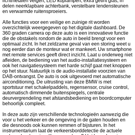
lichtmetalen velgen, LED koplampen, extra getint glas, in
delen neerklapbare achterbank, verstelbare lendensteunen
en verwarmde ruitensproeiers.
Alle functies voor een veilige en zuinige rit worden
overzichtelijk weergegeven op het digitale dashboard. De
360 graden camera op deze auto is een innovatieve functie
die de obstakels rondom de auto in beeld brengt voor een
optimaal zicht. In het zeldzame geval van een storing weet u
nog eerder dan de monteur wat er mankeert. Uw smartphone
met remote services geeft direct inzicht. Laat u onderweg niet
afleiden, de bediening van het audio-installatiesysteem en
ook het navigatiesysteem met harde schijf gaat met knoppen
op het stuur. Natuurlijk is de audio-installatie voorzien van
DAB-ontvangst. De auto is ook uitgevoerd met automatische
airconditioning. De uitrusting van deze BMW is met
sportstuur met schakelpaddels, regensensor, cruise control,
automatisch dimmende buitenspiegels, centrale
deurvergrendeling met afstandsbediening en boordcomputer
behoorlijk compleet.
In deze auto zijn verschillende technologieën aanwezig die
voor u het verkeer en de omgeving in de gaten houden en
die desnoods ook kunnen remmen of bijsturen. In het
instrumentarium laat de verkeersborddetectie de actuele