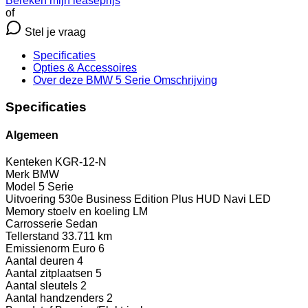
Bereken mijn leaseprijs
of
Stel je vraag
Specificaties
Opties
& Accessoires
Over deze BMW 5 Serie
Omschrijving
Specificaties
Algemeen
Kenteken
KGR-12-N
Merk
BMW
Model
5 Serie
Uitvoering
530e Business Edition Plus HUD Navi LED
Memory stoelv en koeling LM
Carrosserie
Sedan
Tellerstand
33.711 km
Emissienorm
Euro 6
Aantal deuren
4
Aantal zitplaatsen
5
Aantal sleutels
2
Aantal handzenders
2