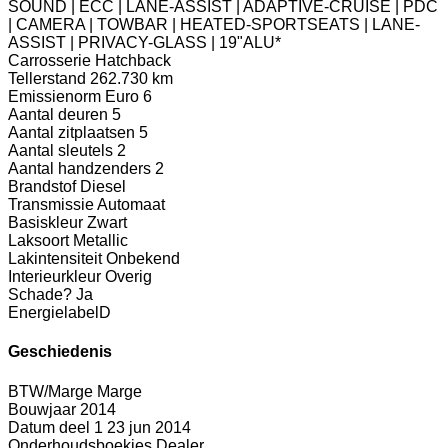
SOUND | ECC | LANE-ASSIST | ADAPTIVE-CRUISE | PDC
| CAMERA | TOWBAR | HEATED-SPORTSEATS | LANE-
ASSIST | PRIVACY-GLASS | 19"ALU*
Carrosserie
Hatchback
Tellerstand
262.730 km
Emissienorm
Euro 6
Aantal deuren
5
Aantal zitplaatsen
5
Aantal sleutels
2
Aantal handzenders
2
Brandstof
Diesel
Transmissie
Automaat
Basiskleur
Zwart
Laksoort
Metallic
Lakintensiteit
Onbekend
Interieurkleur
Overig
Schade?
Ja
Energielabel
D
Geschiedenis
BTW/Marge
Marge
Bouwjaar
2014
Datum deel 1
23 jun 2014
Onderhoudsboekjes
Dealer