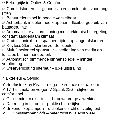
⭐ Belangrijkste Opties & Comfort
✅ Comfortstoelen – ergonomisch en comfortabel voor lange
ritten
✅ Bestuurdersstoel in hoogte verstelbaar
✅ Achterbank in delen neerklapbaar – flexibel gebruik van
bagageruimte
✅ Automatische airconditioning met elektronische regeling –
constant aangenaam klimaat
✅ Cruise control – ontspannen rijden op lange afstanden
✅ Keyless Start – starten zonder sleutel
✅ Multifunctioneel sportstuur – bediening van media en
functies binnen handbereik
✅ Automatisch dimmende binnenspiegel – minder
verblinding
✅ Sfeerverlichting interieur – luxe uitstraling
⭐ Exterieur & Styling
✔ Sophisto Gray Pearl – elegante en luxe metaalkleur
✔ 17” lichtmetalen velgen V-Spaak 236 – stijlvol en
comfortabel
✔ Chroomdelen exterieur – hoogwaardige afwerking
✔ Dakreling in chroom – praktisch en stijlvol
✔ Bi-xenon koplampen – uitstekend zicht en veiligheid
✔ LED mistlampen vóór – beter zicht bij slecht weer