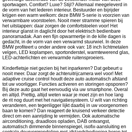
sportwagen. Comfort? Luxe? Stijl? Allemaal meegeleverd in
de vorm van het lederen interieur. Bestuurder en bijrijder
krijgen een warm welkom: deze BMW 5-serie is voorzien van
verwarmbare voorstoelen. Nooit meer stramme spieren bij
het uitstappen: daar zorgen de comfortstoelen voor! Het
interieur glanst in daglicht door het elektrisch bedienbare
panoramadak. Aan een fijn opwarmertje in de kille dagen is
gedacht, in de vorm van een verwarmd stuurwiel. In deze
BMW profiteert u onder andere ook van: 18 inch lichtmetalen
velgen, LED koplampen, sportonderstel, warmtewerend glas,
LED-achterlichten en verwarmde ruitensproeiers.
Kinderfietsje niet gezien bij het inparkeren? Dat gebeurt u
nooit meer. Daar zorgt de achteruitrijcamera wel voor! Met
adaptive cruise control houdt deze auto automatisch afstand
tot uw voorligger. Functies activeren en storingen opsporen?
Bij deze auto gaat het eenvoudig via uw smartphone. Overal
en altijd. Prettig, altijd weten waar je moet zijn en hoe lang
de rit nog duurt met het navigatiesysteem. U wilt van richting
veranderen, een tegenligger lijkt daarbij in uw voorgenomen
baan te komen? Dan reageert de kruisend verkeer detectie
direct om een aanrijding te vermijden. Ook automatische
airconditioning, draadloos opladen, DAB ontvangst,
automatisch dimmende binnenspiegel, isofix-aansluiting en
centrale deurvergrendeling met afstandsbediening horen tot