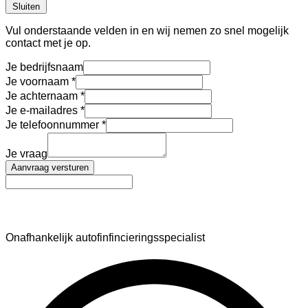
Sluiten
Vul onderstaande velden in en wij nemen zo snel mogelijk
contact met je op.
Je bedrijfsnaam
Je voornaam
Je achternaam
Je e-mailadres
Je telefoonnummer
Je vraag
Aanvraag versturen
AutoFinance
Onafhankelijk autofinfincieringsspecialist