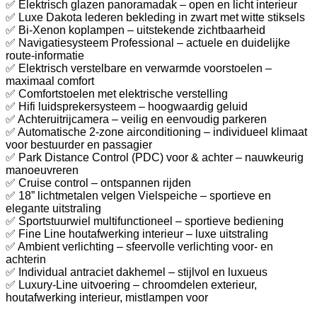
✅ Elektrisch glazen panoramadak – open en licht interieur
✅ Luxe Dakota lederen bekleding in zwart met witte stiksels
✅ Bi-Xenon koplampen – uitstekende zichtbaarheid
✅ Navigatiesysteem Professional – actuele en duidelijke
route-informatie
✅ Elektrisch verstelbare en verwarmde voorstoelen –
maximaal comfort
✅ Comfortstoelen met elektrische verstelling
✅ Hifi luidsprekersysteem – hoogwaardig geluid
✅ Achteruitrijcamera – veilig en eenvoudig parkeren
✅ Automatische 2-zone airconditioning – individueel klimaat
voor bestuurder en passagier
✅ Park Distance Control (PDC) voor & achter – nauwkeurig
manoeuvreren
✅ Cruise control – ontspannen rijden
✅ 18” lichtmetalen velgen Vielspeiche – sportieve en
elegante uitstraling
✅ Sportstuurwiel multifunctioneel – sportieve bediening
✅ Fine Line houtafwerking interieur – luxe uitstraling
✅ Ambient verlichting – sfeervolle verlichting voor- en
achterin
✅ Individual antraciet dakhemel – stijlvol en luxueus
✅ Luxury-Line uitvoering – chroomdelen exterieur,
houtafwerking interieur, mistlampen voor