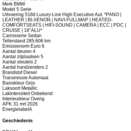
Merk
BMW
Model
5 Serie
Uitvoering
518d Luxury-Line High Executive Aut. *PANO |
LEATHER | BI-XENON | NAVI-FULLMAP | HEATED-
COMFORTSEATS | HIFI-SOUND | CAMERA | ECC | PDC |
CRUISE | 18''ALU*
Carrosserie
Sedan
Tellerstand
285.606 km
Emissienorm
Euro 6
Aantal deuren
4
Aantal zitplaatsen
5
Aantal sleutels
2
Aantal handzenders
2
Brandstof
Diesel
Transmissie
Automaat
Basiskleur
Grijs
Laksoort
Metallic
Lakintensiteit
Onbekend
Interieurkleur
Overig
APK
31 mrt 2026
Energielabel
A
Geschiedenis