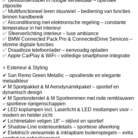
✅ Bestuurdersstoel in hoogte verstelbaar – optimale
zitpositie
✅ Multifunctioneel leren stuurwiel – bediening van functies
binnen handbereik
✅ Airconditioning met elektronische regeling – constante
temperatuur in het interieur
✅ Sfeerverlichting interieur – luxe ambiance
✅ BMW Connected Pack Pro & ConnectedDrive Services –
slimme digitale functies
✅ Draadloze telefoonlader – eenvoudig opladen
✅ Apple CarPlay & WiFi – volledige smartphone-integratie
⭐ Exterieur & Styling
✔ San Remo Green Metallic – opvallende en elegante
metaalkleur
✔ M Sportpakket & M Aerodynamikpaket – sportief en
dynamisch design
✔ M Sportonderstel & M Sportremmen met rode remklauwen
– sportieve rijeigenschappen
✔ LED koplampen incl. Laserlicht & LED mistlampen voor –
modern en helder zicht
✔ Lichtmetalen velgen 18” – stijlvol en sportief
✔ Shadow-Line exterieurdetails – sportieve afwerking
✔ Elektrisch verwarmde & inklapbare buitenspiegels – extra