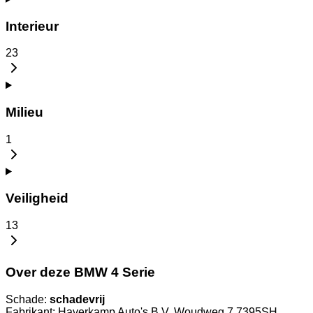
Interieur
23
Milieu
1
Veiligheid
13
Over deze BMW 4 Serie
Schade:
schadevrij
Fabrikant: Haverkamp Auto's B.V. Woudweg 7 7395SH