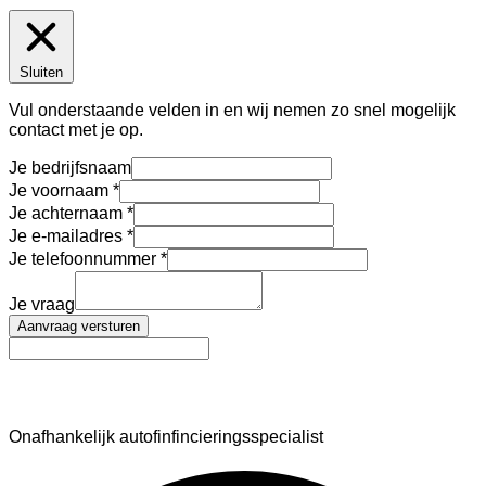
Sluiten
Vul onderstaande velden in en wij nemen zo snel mogelijk
contact met je op.
Je bedrijfsnaam
Je voornaam
Je achternaam
Je e-mailadres
Je telefoonnummer
Je vraag
Aanvraag versturen
AutoFinance
Onafhankelijk autofinfincieringsspecialist