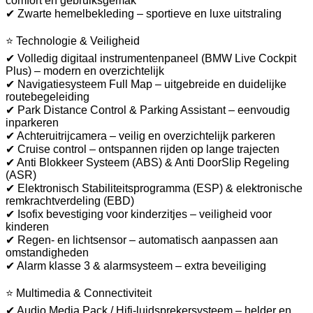
comfort en gebruiksgemak
✔ Zwarte hemelbekleding – sportieve en luxe uitstraling
⭐ Technologie & Veiligheid
✔ Volledig digitaal instrumentenpaneel (BMW Live Cockpit
Plus) – modern en overzichtelijk
✔ Navigatiesysteem Full Map – uitgebreide en duidelijke
routebegeleiding
✔ Park Distance Control & Parking Assistant – eenvoudig
inparkeren
✔ Achteruitrijcamera – veilig en overzichtelijk parkeren
✔ Cruise control – ontspannen rijden op lange trajecten
✔ Anti Blokkeer Systeem (ABS) & Anti DoorSlip Regeling
(ASR)
✔ Elektronisch Stabiliteitsprogramma (ESP) & elektronische
remkrachtverdeling (EBD)
✔ Isofix bevestiging voor kinderzitjes – veiligheid voor
kinderen
✔ Regen- en lichtsensor – automatisch aanpassen aan
omstandigheden
✔ Alarm klasse 3 & alarmsysteem – extra beveiliging
⭐ Multimedia & Connectiviteit
✔ Audio Media Pack / Hifi-luidsprekersysteem – helder en