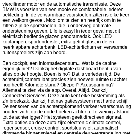
viercilinder motor en de automatische transmissie. Deze
BMW is voorzien van een mooie en comfortabele lederen
bekleding. In de verwarmbare voorstoelen zitten is elke keer
een welkom gevoel. Mooi om te zien en heerlijk om in te
zitten zijn de sportstoelen, die u onderweg optimale
ondersteuning geven. Life is easy! In ieder geval met dit
elektrisch bediende glazen panoramadak. Ook LED
koplampen, sportonderstel, extra getint glas, in delen
neerklapbare achterbank, LED-achterlichten en verwarmde
ruitensproeiers zijn aan boord.
Een cockpit, een informatiecentrum... Wat is de cabine
eigenlijk niet? Dankzij het digitale dashboard bent u van
alles op de hoogte. Boem is ho? Dat is verleden tijd. De
achteruitrijcamera laat precies zien hoeveel ruimte u achter
nog heeft! Kilometerstand? Oliepeil? Accuspanning?
Allemaal te zien via de app. Overal. Altijd. Dankzij
Connected Services. Deze auto kent elke bestemming als
z'n broekzak, dankzij het navigatiesysteem met harde schijf.
De sensoren van de achteropkomend verkeer waarschuwing
houden zicht op de dode hoeken achter u. Te weinig afstand
tot de achterligger? Het systeem geeft direct een signaal.
Extra opties op deze auto zijn: electronic climate control,
regensensor, cruise control, sportstuurwiel, automatisch
dimmende binnenspiegel en centrale deurvergrendeling met