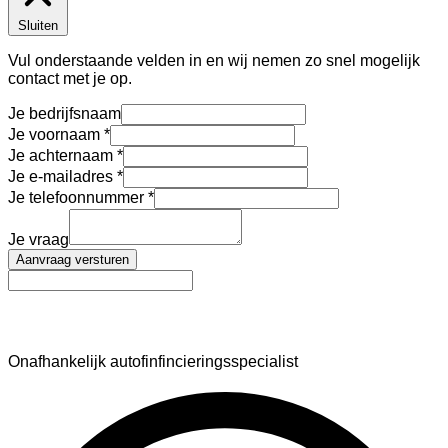
Sluiten
Vul onderstaande velden in en wij nemen zo snel mogelijk
contact met je op.
Je bedrijfsnaam
Je voornaam
Je achternaam
Je e-mailadres
Je telefoonnummer
Je vraag
Aanvraag versturen
AutoFinance
Onafhankelijk autofinfincieringsspecialist