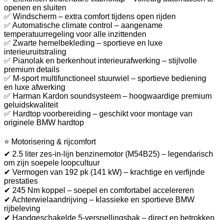
openen en sluiten
✅ Windscherm – extra comfort tijdens open rijden
✅ Automatische climate control – aangename
temperatuurregeling voor alle inzittenden
✅ Zwarte hemelbekleding – sportieve en luxe
interieuruitstraling
✅ Pianolak en berkenhout interieurafwerking – stijlvolle
premium details
✅ M-sport multifunctioneel stuurwiel – sportieve bediening
en luxe afwerking
✅ Harman Kardon soundsysteem – hoogwaardige premium
geluidskwaliteit
✅ Hardtop voorbereiding – geschikt voor montage van
originele BMW hardtop
⭐ Motorisering & rijcomfort
✔ 2.5 liter zes-in-lijn benzinemotor (M54B25) – legendarisch
om zijn soepele loopcultuur
✔ Vermogen van 192 pk (141 kW) – krachtige en verfijnde
prestaties
✔ 245 Nm koppel – soepel en comfortabel accelereren
✔ Achterwielaandrijving – klassieke en sportieve BMW
rijbeleving
✔ Handgeschakelde 5-versnellingsbak – direct en betrokken