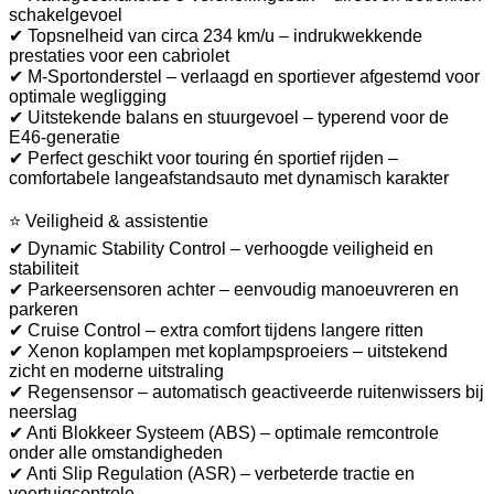
schakelgevoel
✔ Topsnelheid van circa 234 km/u – indrukwekkende
prestaties voor een cabriolet
✔ M-Sportonderstel – verlaagd en sportiever afgestemd voor
optimale wegligging
✔ Uitstekende balans en stuurgevoel – typerend voor de
E46-generatie
✔ Perfect geschikt voor touring én sportief rijden –
comfortabele langeafstandsauto met dynamisch karakter
⭐ Veiligheid & assistentie
✔ Dynamic Stability Control – verhoogde veiligheid en
stabiliteit
✔ Parkeersensoren achter – eenvoudig manoeuvreren en
parkeren
✔ Cruise Control – extra comfort tijdens langere ritten
✔ Xenon koplampen met koplampsproeiers – uitstekend
zicht en moderne uitstraling
✔ Regensensor – automatisch geactiveerde ruitenwissers bij
neerslag
✔ Anti Blokkeer Systeem (ABS) – optimale remcontrole
onder alle omstandigheden
✔ Anti Slip Regulation (ASR) – verbeterde tractie en
voertuigcontrole