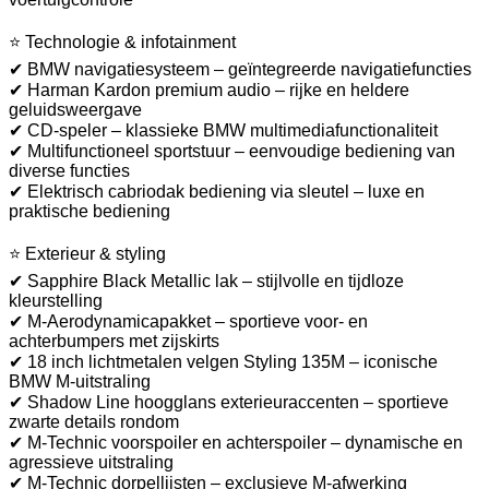
⭐ Technologie & infotainment
✔ BMW navigatiesysteem – geïntegreerde navigatiefuncties
✔ Harman Kardon premium audio – rijke en heldere
geluidsweergave
✔ CD-speler – klassieke BMW multimediafunctionaliteit
✔ Multifunctioneel sportstuur – eenvoudige bediening van
diverse functies
✔ Elektrisch cabriodak bediening via sleutel – luxe en
praktische bediening
⭐ Exterieur & styling
✔ Sapphire Black Metallic lak – stijlvolle en tijdloze
kleurstelling
✔ M-Aerodynamicapakket – sportieve voor- en
achterbumpers met zijskirts
✔ 18 inch lichtmetalen velgen Styling 135M – iconische
BMW M-uitstraling
✔ Shadow Line hoogglans exterieuraccenten – sportieve
zwarte details rondom
✔ M-Technic voorspoiler en achterspoiler – dynamische en
agressieve uitstraling
✔ M-Technic dorpellijsten – exclusieve M-afwerking