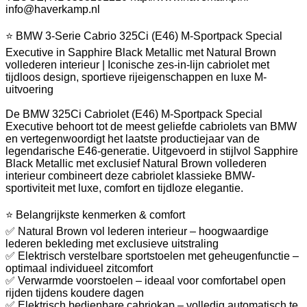
info@haverkamp.nl
⭐ BMW 3-Serie Cabrio 325Ci (E46) M-Sportpack Special
Executive in Sapphire Black Metallic met Natural Brown
vollederen interieur | Iconische zes-in-lijn cabriolet met
tijdloos design, sportieve rijeigenschappen en luxe M-
uitvoering
De BMW 325Ci Cabriolet (E46) M-Sportpack Special
Executive behoort tot de meest geliefde cabriolets van BMW
en vertegenwoordigt het laatste productiejaar van de
legendarische E46-generatie. Uitgevoerd in stijlvol Sapphire
Black Metallic met exclusief Natural Brown vollederen
interieur combineert deze cabriolet klassieke BMW-
sportiviteit met luxe, comfort en tijdloze elegantie.
⭐ Belangrijkste kenmerken & comfort
✅ Natural Brown vol lederen interieur – hoogwaardige
lederen bekleding met exclusieve uitstraling
✅ Elektrisch verstelbare sportstoelen met geheugenfunctie –
optimaal individueel zitcomfort
✅ Verwarmde voorstoelen – ideaal voor comfortabel open
rijden tijdens koudere dagen
✅ Elektrisch bedienbare cabriokap – volledig automatisch te