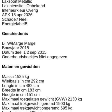
Laksoort
Metallic
Lakintensiteit
Onbekend
Interieurkleur
Overig
APK
18 apr 2026
Schade?
Nee
Energielabel
B
Geschiedenis
BTW/Marge
Marge
Bouwjaar
2015
Datum deel 1
2 sep 2015
Onderhoudsboekjes
Niet opgegeven
Maten en gewichten
Massa
1535 kg
Wielbasis in cm
292 cm
Lengte in cm
482 cm
Breedte in cm
183 cm
Hoogte in cm
151 cm
Maximaal toegelaten gewicht (GVW)
2130 kg
Maximaal trekgewicht geremd
1500 kg
Maximaal trekgewicht ongeremd
695 kg