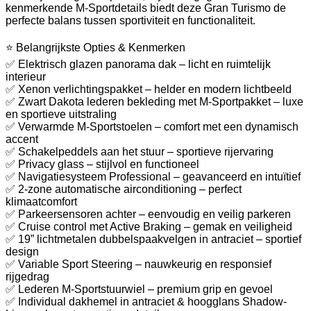
kenmerkende M-Sportdetails biedt deze Gran Turismo de
perfecte balans tussen sportiviteit en functionaliteit.
⭐ Belangrijkste Opties & Kenmerken
✅ Elektrisch glazen panorama dak – licht en ruimtelijk
interieur
✅ Xenon verlichtingspakket – helder en modern lichtbeeld
✅ Zwart Dakota lederen bekleding met M-Sportpakket – luxe
en sportieve uitstraling
✅ Verwarmde M-Sportstoelen – comfort met een dynamisch
accent
✅ Schakelpeddels aan het stuur – sportieve rijervaring
✅ Privacy glass – stijlvol en functioneel
✅ Navigatiesysteem Professional – geavanceerd en intuïtief
✅ 2-zone automatische airconditioning – perfect
klimaatcomfort
✅ Parkeersensoren achter – eenvoudig en veilig parkeren
✅ Cruise control met Active Braking – gemak en veiligheid
✅ 19” lichtmetalen dubbelspaakvelgen in antraciet – sportief
design
✅ Variable Sport Steering – nauwkeurig en responsief
rijgedrag
✅ Lederen M-Sportstuurwiel – premium grip en gevoel
✅ Individual dakhemel in antraciet & hoogglans Shadow-