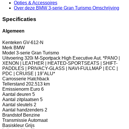
Opties
& Accessoires
Over deze BMW 3-serie Gran Turismo
Omschrijving
Specificaties
Algemeen
Kenteken
GV-612-N
Merk
BMW
Model
3-serie Gran Turismo
Uitvoering
320i M-Sportpack High Executive Aut. *PANO |
XENON | LEATHER | HEATED-SPORTSEATS | SHIFT-
PADDLES | PRIVACY-GLASS | NAVI-FULLMAP | ECC |
PDC | CRUISE | 19''ALU*
Carrosserie
Hatchback
Tellerstand
202.513 km
Emissienorm
Euro 6
Aantal deuren
5
Aantal zitplaatsen
5
Aantal sleutels
2
Aantal handzenders
2
Brandstof
Benzine
Transmissie
Automaat
Basiskleur
Grijs