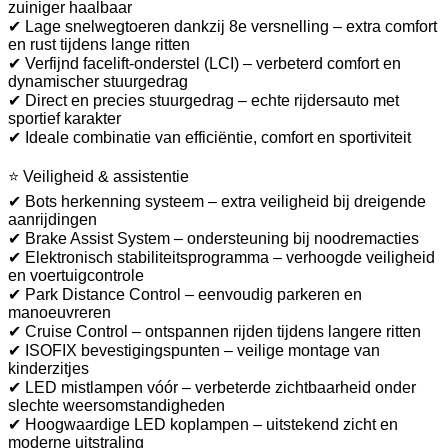
zuiniger haalbaar
✔ Lage snelwegtoeren dankzij 8e versnelling – extra comfort
en rust tijdens lange ritten
✔ Verfijnd facelift-onderstel (LCI) – verbeterd comfort en
dynamischer stuurgedrag
✔ Direct en precies stuurgedrag – echte rijdersauto met
sportief karakter
✔ Ideale combinatie van efficiëntie, comfort en sportiviteit
⭐ Veiligheid & assistentie
✔ Bots herkenning systeem – extra veiligheid bij dreigende
aanrijdingen
✔ Brake Assist System – ondersteuning bij noodremacties
✔ Elektronisch stabiliteitsprogramma – verhoogde veiligheid
en voertuigcontrole
✔ Park Distance Control – eenvoudig parkeren en
manoeuvreren
✔ Cruise Control – ontspannen rijden tijdens langere ritten
✔ ISOFIX bevestigingspunten – veilige montage van
kinderzitjes
✔ LED mistlampen vóór – verbeterde zichtbaarheid onder
slechte weersomstandigheden
✔ Hoogwaardige LED koplampen – uitstekend zicht en
moderne uitstraling