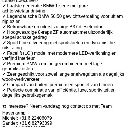
Lease Executive?
✔ Laatste generatie BMW 1-serie met pure
achterwielaandrijving
✔ Legendarische BMW 50:50 gewichtsverdeling voor ultiem
rijplezier
✔ Betrouwbare en uiterst zuinige B37 dieselmotor
✔ Hoogwaardige 8-traps ZF automaat met uitzonderlijk
soepel schakelgedrag
✔ Sport Line uitvoering met sportstoelen en dynamische
uitstraling
✔ Facelift (LCI) model met modernere LED-verlichting en
verfijnd interieur
✔ Premium BMW-comfort gecombineerd met lage
gebruikskosten
✔ Zeer geschikt voor zowel lange snelwegritten als dagelijks
woon-werkverkeer
✔ Compact van buiten, premium en sportief van binnen
✔ Perfecte combinatie van efficiëntie, luxe, sportiviteit en
dagelijks gebruiksgemak
☎️ Interesse? Neem vandaag nog contact op met Team
Haverkamp!
Michiel: +31 6 22406079
Sander: +31 6 82793899