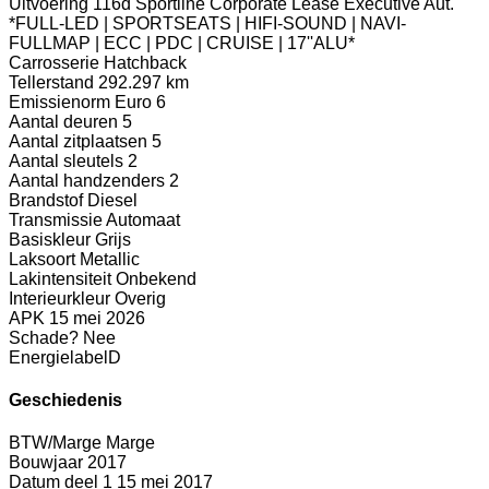
Uitvoering
116d Sportline Corporate Lease Executive Aut.
*FULL-LED | SPORTSEATS | HIFI-SOUND | NAVI-
FULLMAP | ECC | PDC | CRUISE | 17''ALU*
Carrosserie
Hatchback
Tellerstand
292.297 km
Emissienorm
Euro 6
Aantal deuren
5
Aantal zitplaatsen
5
Aantal sleutels
2
Aantal handzenders
2
Brandstof
Diesel
Transmissie
Automaat
Basiskleur
Grijs
Laksoort
Metallic
Lakintensiteit
Onbekend
Interieurkleur
Overig
APK
15 mei 2026
Schade?
Nee
Energielabel
D
Geschiedenis
BTW/Marge
Marge
Bouwjaar
2017
Datum deel 1
15 mei 2017