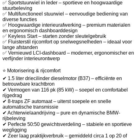
✅ Sportstuurwiel in leder – sportieve en hoogwaardige
stuurbeleving
✅ Multifunctioneel stuurwiel – eenvoudige bediening van
diverse functies
✅ Hoogwaardige interieurafwerking – premium materialen
en ergonomisch dashboarddesign
✅ Keyless Start – starten zonder sleutelgebruik
✅ Fluisterstil rijcomfort op snelwegsnelheden – ideaal voor
lange afstanden
✅ Vernieuwd LCI-dashboard – moderner, ergonomischer en
verfijnder interieurontwerp
⭐ Motorisering & rijcomfort
✔ 1.5 liter driecilinder dieselmotor (B37) – efficiënte en
betrouwbare krachtbron
✔ Vermogen van 116 pk (85 kW) – soepel en comfortabel
rijgedrag
✔ 8-traps ZF automaat – uiterst soepele en snelle
automatische transmissie
✔ Achterwielaandrijving – pure en dynamische BMW-
rijbeleving
✔ Perfecte 50:50 gewichtsverdeling – stabiele en sportieve
wegligging
✔ Zeer laag praktijkverbruik – gemiddeld circa 1 op 20 of