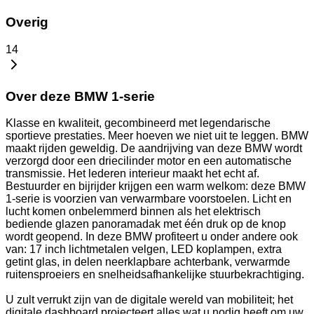
Overig
14
Over deze BMW 1-serie
Klasse en kwaliteit, gecombineerd met legendarische
sportieve prestaties. Meer hoeven we niet uit te leggen. BMW
maakt rijden geweldig. De aandrijving van deze BMW wordt
verzorgd door een driecilinder motor en een automatische
transmissie. Het lederen interieur maakt het echt af.
Bestuurder en bijrijder krijgen een warm welkom: deze BMW
1-serie is voorzien van verwarmbare voorstoelen. Licht en
lucht komen onbelemmerd binnen als het elektrisch
bediende glazen panoramadak met één druk op de knop
wordt geopend. In deze BMW profiteert u onder andere ook
van: 17 inch lichtmetalen velgen, LED koplampen, extra
getint glas, in delen neerklapbare achterbank, verwarmde
ruitensproeiers en snelheidsafhankelijke stuurbekrachtiging.
U zult verrukt zijn van de digitale wereld van mobiliteit; het
digitale dashboard projecteert alles wat u nodig heeft om uw