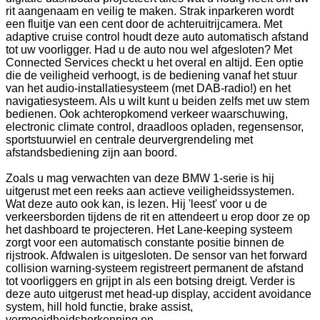
rit aangenaam en veilig te maken. Strak inparkeren wordt
een fluitje van een cent door de achteruitrijcamera. Met
adaptive cruise control houdt deze auto automatisch afstand
tot uw voorligger. Had u de auto nou wel afgesloten? Met
Connected Services checkt u het overal en altijd. Een optie
die de veiligheid verhoogt, is de bediening vanaf het stuur
van het audio-installatiesysteem (met DAB-radio!) en het
navigatiesysteem. Als u wilt kunt u beiden zelfs met uw stem
bedienen. Ook achteropkomend verkeer waarschuwing,
electronic climate control, draadloos opladen, regensensor,
sportstuurwiel en centrale deurvergrendeling met
afstandsbediening zijn aan boord.
Zoals u mag verwachten van deze BMW 1-serie is hij
uitgerust met een reeks aan actieve veiligheidssystemen.
Wat deze auto ook kan, is lezen. Hij 'leest' voor u de
verkeersborden tijdens de rit en attendeert u erop door ze op
het dashboard te projecteren. Het Lane-keeping systeem
zorgt voor een automatisch constante positie binnen de
rijstrook. Afdwalen is uitgesloten. De sensor van het forward
collision warning-systeem registreert permanent de afstand
tot voorliggers en grijpt in als een botsing dreigt. Verder is
deze auto uitgerust met head-up display, accident avoidance
system, hill hold functie, brake assist,
vermoeidheidsherkenning en