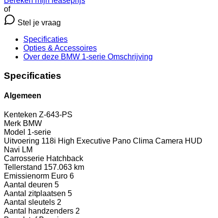
Bereken mijn leaseprijs
of
Stel je vraag
Specificaties
Opties
& Accessoires
Over deze BMW 1-serie
Omschrijving
Specificaties
Algemeen
Kenteken
Z-643-PS
Merk
BMW
Model
1-serie
Uitvoering
118i High Executive Pano Clima Camera HUD
Navi LM
Carrosserie
Hatchback
Tellerstand
157.063 km
Emissienorm
Euro 6
Aantal deuren
5
Aantal zitplaatsen
5
Aantal sleutels
2
Aantal handzenders
2