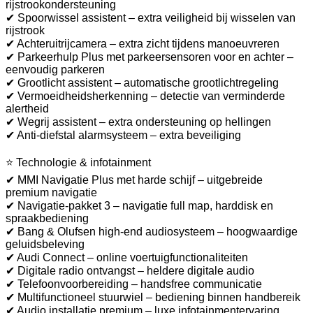
rijstrookondersteuning
✔ Spoorwissel assistent – extra veiligheid bij wisselen van
rijstrook
✔ Achteruitrijcamera – extra zicht tijdens manoeuvreren
✔ Parkeerhulp Plus met parkeersensoren voor en achter –
eenvoudig parkeren
✔ Grootlicht assistent – automatische grootlichtregeling
✔ Vermoeidheidsherkenning – detectie van verminderde
alertheid
✔ Wegrij assistent – extra ondersteuning op hellingen
✔ Anti-diefstal alarmsysteem – extra beveiliging
⭐ Technologie & infotainment
✔ MMI Navigatie Plus met harde schijf – uitgebreide
premium navigatie
✔ Navigatie-pakket 3 – navigatie full map, harddisk en
spraakbediening
✔ Bang & Olufsen high-end audiosysteem – hoogwaardige
geluidsbeleving
✔ Audi Connect – online voertuigfunctionaliteiten
✔ Digitale radio ontvangst – heldere digitale audio
✔ Telefoonvoorbereiding – handsfree communicatie
✔ Multifunctioneel stuurwiel – bediening binnen handbereik
✔ Audio installatie premium – luxe infotainmentervaring