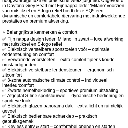
hoogwaardige luxe en praktische veelzijdigheid. Uitgevoerd
in Daytona Grey Pearl met Fijnnappa leder ‘Milano’ voorzien
van ruitstiksel en S-logo reliëf biedt deze SQ5 een
dynamische en comfortabele rijervaring met indrukwekkende
prestaties en premium afwerking.
⭐ Belangrijkste kenmerken & comfort
✅ Fijn nappa design leder ‘Milano’ in zwart – luxe afwerking
met ruitstiksel en S-logo reliëf
✅ Elektrisch verstelbare sportstoelen vóór – optimale
ondersteuning en comfort
✅ Verwarmde voorstoelen – extra comfort tijdens koude
omstandigheden
✅ Elektrisch verstelbare lendensteunen – ergonomisch
zitcomfort
✅ 3-zone automatische climate control – individueel
interieurcomfort
✅ Zwarte hemelbekleding – sportieve premium uitstraling
✅ Afgeplat S-line sportstuurwiel – dynamische bediening en
sportieve look
✅ Elektrisch glazen panorama dak – extra licht en ruimtelijk
gevoel
✅ Elektrisch bedienbare achterklep – praktisch
gebruiksgemak
✅ Keyless entry & start – comfortabel openen en starten