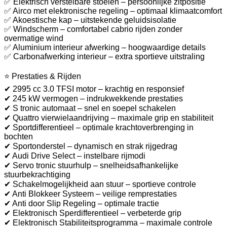
✅ Elektrisch verstelbare stoelen – persoonlijke zitpositie
✅ Airco met elektronische regeling – optimaal klimaatcomfort
✅ Akoestische kap – uitstekende geluidsisolatie
✅ Windscherm – comfortabel cabrio rijden zonder
overmatige wind
✅ Aluminium interieur afwerking – hoogwaardige details
✅ Carbonafwerking interieur – extra sportieve uitstraling
⭐ Prestaties & Rijden
✔ 2995 cc 3.0 TFSI motor – krachtig en responsief
✔ 245 kW vermogen – indrukwekkende prestaties
✔ S tronic automaat – snel en soepel schakelen
✔ Quattro vierwielaandrijving – maximale grip en stabiliteit
✔ Sportdifferentieel – optimale krachtoverbrenging in
bochten
✔ Sportonderstel – dynamisch en strak rijgedrag
✔ Audi Drive Select – instelbare rijmodi
✔ Servo tronic stuurhulp – snelheidsafhankelijke
stuurbekrachtiging
✔ Schakelmogelijkheid aan stuur – sportieve controle
✔ Anti Blokkeer Systeem – veilige remprestaties
✔ Anti door Slip Regeling – optimale tractie
✔ Elektronisch Sperdifferentieel – verbeterde grip
✔ Elektronisch Stabiliteitsprogramma – maximale controle