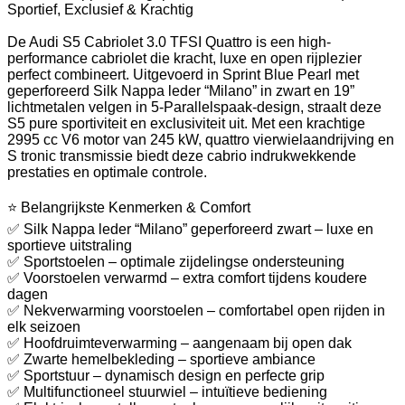
Sportief, Exclusief & Krachtig
De Audi S5 Cabriolet 3.0 TFSI Quattro is een high-
performance cabriolet die kracht, luxe en open rijplezier
perfect combineert. Uitgevoerd in Sprint Blue Pearl met
geperforeerd Silk Nappa leder “Milano” in zwart en 19”
lichtmetalen velgen in 5-Parallelspaak-design, straalt deze
S5 pure sportiviteit en exclusiviteit uit. Met een krachtige
2995 cc V6 motor van 245 kW, quattro vierwielaandrijving en
S tronic transmissie biedt deze cabrio indrukwekkende
prestaties en optimale controle.
⭐ Belangrijkste Kenmerken & Comfort
✅ Silk Nappa leder “Milano” geperforeerd zwart – luxe en
sportieve uitstraling
✅ Sportstoelen – optimale zijdelingse ondersteuning
✅ Voorstoelen verwarmd – extra comfort tijdens koudere
dagen
✅ Nekverwarming voorstoelen – comfortabel open rijden in
elk seizoen
✅ Hoofdruimteverwarming – aangenaam bij open dak
✅ Zwarte hemelbekleding – sportieve ambiance
✅ Sportstuur – dynamisch design en perfecte grip
✅ Multifunctioneel stuurwiel – intuïtieve bediening