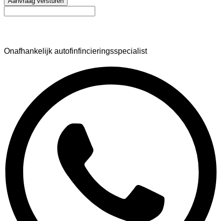
Aanvraag versturen
AutoFinance
Onafhankelijk autofinfincieringsspecialist