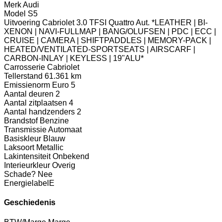
Merk
Audi
Model
S5
Uitvoering
Cabriolet 3.0 TFSI Quattro Aut. *LEATHER | BI-
XENON | NAVI-FULLMAP | BANG/OLUFSEN | PDC | ECC |
CRUISE | CAMERA | SHIFTPADDLES | MEMORY-PACK |
HEATED/VENTILATED-SPORTSEATS | AIRSCARF |
CARBON-INLAY | KEYLESS | 19"ALU*
Carrosserie
Cabriolet
Tellerstand
61.361 km
Emissienorm
Euro 5
Aantal deuren
2
Aantal zitplaatsen
4
Aantal handzenders
2
Brandstof
Benzine
Transmissie
Automaat
Basiskleur
Blauw
Laksoort
Metallic
Lakintensiteit
Onbekend
Interieurkleur
Overig
Schade?
Nee
Energielabel
E
Geschiedenis