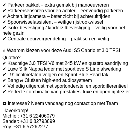
✔ Parkeer pakket – extra gemak bij manoeuvreren
✔ Parkeersensoren voor en achter – eenvoudig parkeren
✔ Achteruitrijcamera – beter zicht bij achteruitrijden
✔ Spoorwisselassistent – veilige rijstrookwissel
✔ Isofix bevestiging / kinderzitbevestiging – veilig voor het
hele gezin
✔ Centrale deurvergrendeling – praktisch en veilig
⭐ Waarom kiezen voor deze Audi S5 Cabriolet 3.0 TFSI
Quattro?
✔ Krachtige 3.0 TFSI V6 met 245 kW en quattro aandrijving
✔ Luxe Silk Nappa leder met sportieve S Line afwerking
✔ 19” lichtmetalen velgen en Sprint Blue Pearl lak
✔ Bang & Olufsen high-end audiosysteem
✔ Volledig uitgerust met sportonderstel en sportdifferentieel
✔ Perfecte combinatie van prestaties, luxe en open rijplezier
☎️ Interesse? Neem vandaag nog contact op met Team
Haverkamp!
Michiel: +31 6 22406079
Sander: +31 6 82793899
Roy: +31 6 57262277