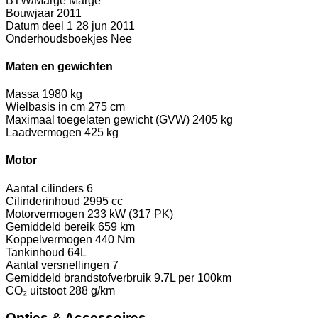
BTW/Marge
Marge
Bouwjaar
2011
Datum deel 1
28 jun 2011
Onderhoudsboekjes
Nee
Maten en gewichten
Massa
1980 kg
Wielbasis in cm
275 cm
Maximaal toegelaten gewicht (GVW)
2405 kg
Laadvermogen
425 kg
Motor
Aantal cilinders
6
Cilinderinhoud
2995 cc
Motorvermogen
233 kW (317 PK)
Gemiddeld bereik
659 km
Koppelvermogen
440 Nm
Tankinhoud
64L
Aantal versnellingen
7
Gemiddeld brandstofverbruik
9.7L per 100km
CO₂ uitstoot
288 g/km
Opties & Accessoires