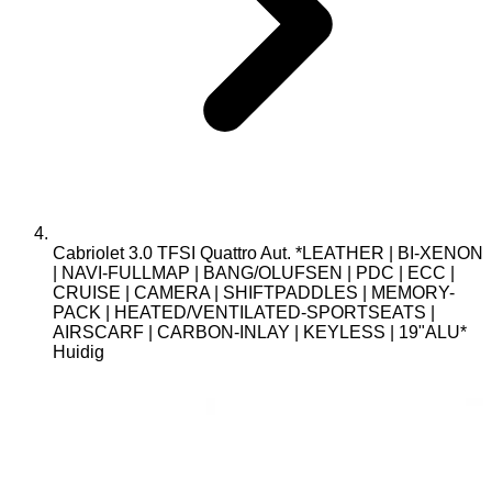
Cabriolet 3.0 TFSI Quattro Aut. *LEATHER | BI-XENON
| NAVI-FULLMAP | BANG/OLUFSEN | PDC | ECC |
CRUISE | CAMERA | SHIFTPADDLES | MEMORY-
PACK | HEATED/VENTILATED-SPORTSEATS |
AIRSCARF | CARBON-INLAY | KEYLESS | 19"ALU*
Huidig