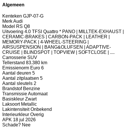
Algemeen
Kenteken
GJP-07-G
Merk
Audi
Model
RS Q8
Uitvoering
4.0 TFSI Quattro * PANO | MILLTEK-EXHAUST |
CERAMIC-BRAKES | CARBON-PACK | LEATHER |
MEMORY-PACK | 4-WHEEL-STEERING |
AIRSUSPENSION | BANG&OLUFSEN | ADAPTIVE-
CRUISE | BLINDSPOT | TOPVIEW | SOFTCLOSE | ....
Carrosserie
SUV
Tellerstand
83.380 km
Emissienorm
Euro 6
Aantal deuren
5
Aantal zitplaatsen
5
Aantal sleutels
2
Brandstof
Benzine
Transmissie
Automaat
Basiskleur
Zwart
Laksoort
Metallic
Lakintensiteit
Onbekend
Interieurkleur
Overig
APK
18 jul 2026
Schade?
Nee