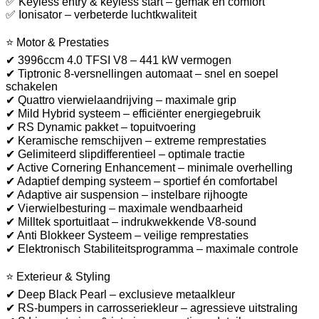
✅ Keyless entry & keyless start – gemak en comfort
✅ Ionisator – verbeterde luchtkwaliteit
⭐ Motor & Prestaties
✔ 3996ccm 4.0 TFSI V8 – 441 kW vermogen
✔ Tiptronic 8-versnellingen automaat – snel en soepel
schakelen
✔ Quattro vierwielaandrijving – maximale grip
✔ Mild Hybrid systeem – efficiënter energiegebruik
✔ RS Dynamic pakket – topuitvoering
✔ Keramische remschijven – extreme remprestaties
✔ Gelimiteerd slipdifferentieel – optimale tractie
✔ Active Cornering Enhancement – minimale overhelling
✔ Adaptief demping systeem – sportief én comfortabel
✔ Adaptive air suspension – instelbare rijhoogte
✔ Vierwielbesturing – maximale wendbaarheid
✔ Milltek sportuitlaat – indrukwekkende V8-sound
✔ Anti Blokkeer Systeem – veilige remprestaties
✔ Elektronisch Stabiliteitsprogramma – maximale controle
⭐ Exterieur & Styling
✔ Deep Black Pearl – exclusieve metaalkleur
✔ RS-bumpers in carrosseriekleur – agressieve uitstraling