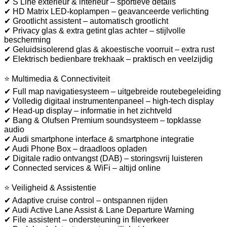
✔ S Line exterieur & interieur – sportieve details
✔ HD Matrix LED-koplampen – geavanceerde verlichting
✔ Grootlicht assistent – automatisch grootlicht
✔ Privacy glas & extra getint glas achter – stijlvolle
bescherming
✔ Geluidsisolerend glas & akoestische voorruit – extra rust
✔ Elektrisch bedienbare trekhaak – praktisch en veelzijdig
⭐ Multimedia & Connectiviteit
✔ Full map navigatiesysteem – uitgebreide routebegeleiding
✔ Volledig digitaal instrumentenpaneel – high-tech display
✔ Head-up display – informatie in het zichtveld
✔ Bang & Olufsen Premium soundsysteem – topklasse
audio
✔ Audi smartphone interface & smartphone integratie
✔ Audi Phone Box – draadloos opladen
✔ Digitale radio ontvangst (DAB) – storingsvrij luisteren
✔ Connected services & WiFi – altijd online
⭐ Veiligheid & Assistentie
✔ Adaptive cruise control – ontspannen rijden
✔ Audi Active Lane Assist & Lane Departure Warning
✔ File assistent – ondersteuning in fileverkeer