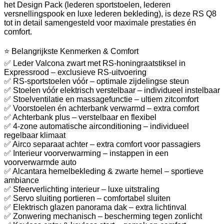
het Design Pack (lederen sportstoelen, lederen
versnellingspook en luxe lederen bekleding), is deze RS Q8
tot in detail samengesteld voor maximale prestaties én
comfort.
⭐ Belangrijkste Kenmerken & Comfort
✅ Leder Valcona zwart met RS-honingraatstiksel in
Expressrood – exclusieve RS-uitvoering
✅ RS-sportstoelen vóór – optimale zijdelingse steun
✅ Stoelen vóór elektrisch verstelbaar – individueel instelbaar
✅ Stoelventilatie en massagefunctie – ultiem zitcomfort
✅ Voorstoelen én achterbank verwarmd – extra comfort
✅ Achterbank plus – verstelbaar en flexibel
✅ 4-zone automatische airconditioning – individueel
regelbaar klimaat
✅ Airco separaat achter – extra comfort voor passagiers
✅ Interieur voorverwarming – instappen in een
voorverwarmde auto
✅ Alcantara hemelbekleding & zwarte hemel – sportieve
ambiance
✅ Sfeerverlichting interieur – luxe uitstraling
✅ Servo sluiting portieren – comfortabel sluiten
✅ Elektrisch glazen panorama dak – extra lichtinval
✅ Zonwering mechanisch – bescherming tegen zonlicht