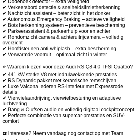
✔ Dodehoek detector – extra veiligheid
✔ Verkeersbord detectie & snelheidslimietherkenning
✔ Nachtzicht assistent – beter zicht in het donker
✔ Autonomous Emergency Braking – actieve veiligheid
✔ Bots herkenning systeem – preventieve bescherming
✔ Parkeerassistent & parkeerhulp voor en achter
✔ Rondomzicht camera & achteruitrijcamera – volledig
overzicht
✔ Hoofdsteunen anti-whiplash – extra bescherming
✔ Verwarmde voorruit – optimaal zicht in winter
⭐ Waarom kiezen voor deze Audi RS Q8 4.0 TFSI Quattro?
✔ 441 kW sterke V8 met indrukwekkende prestaties
✔ RS Dynamic pakket met keramische remschijven
✔ Luxe Valcona lederen RS-interieur met Expressrode
details
✔ Vierwielaandrijving, vierwielbesturing en adaptieve
luchtvering
✔ Bang & Olufsen audio en volledig digitaal cockpitconcept
✔ Perfecte combinatie van supercar-prestaties en SUV-
comfort
☎️ Interesse? Neem vandaag nog contact op met Team