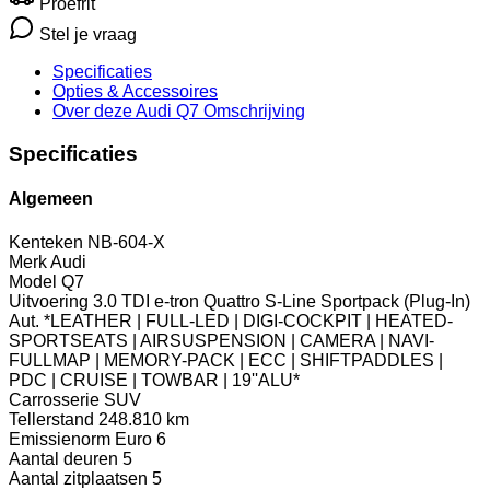
Proefrit
Stel je vraag
Specificaties
Opties
& Accessoires
Over deze Audi Q7
Omschrijving
Specificaties
Algemeen
Kenteken
NB-604-X
Merk
Audi
Model
Q7
Uitvoering
3.0 TDI e-tron Quattro S-Line Sportpack (Plug-In)
Aut. *LEATHER | FULL-LED | DIGI-COCKPIT | HEATED-
SPORTSEATS | AIRSUSPENSION | CAMERA | NAVI-
FULLMAP | MEMORY-PACK | ECC | SHIFTPADDLES |
PDC | CRUISE | TOWBAR | 19''ALU*
Carrosserie
SUV
Tellerstand
248.810 km
Emissienorm
Euro 6
Aantal deuren
5
Aantal zitplaatsen
5