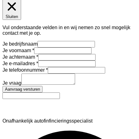
Sluiten
Vul onderstaande velden in en wij nemen zo snel mogelijk
contact met je op.
Je bedrijfsnaam
Je voornaam
Je achternaam
Je e-mailadres
Je telefoonnummer
Je vraag
Aanvraag versturen
AutoFinance
Onafhankelijk autofinfincieringsspecialist