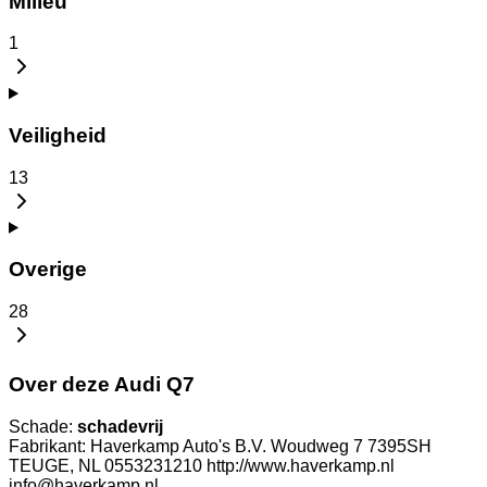
Milieu
1
Veiligheid
13
Overige
28
Over deze Audi Q7
Schade:
schadevrij
Fabrikant: Haverkamp Auto's B.V. Woudweg 7 7395SH
TEUGE, NL 0553231210 http://www.haverkamp.nl
info@haverkamp.nl