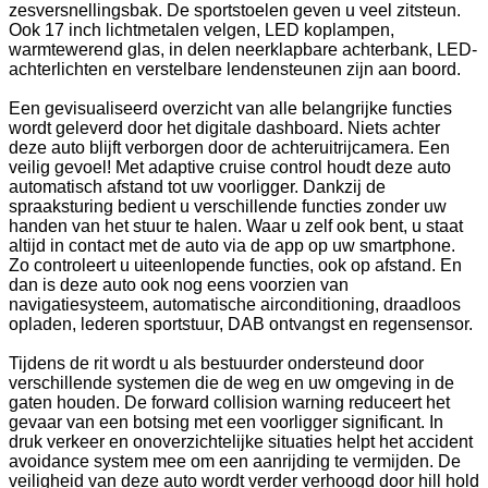
zesversnellingsbak. De sportstoelen geven u veel zitsteun.
Ook 17 inch lichtmetalen velgen, LED koplampen,
warmtewerend glas, in delen neerklapbare achterbank, LED-
achterlichten en verstelbare lendensteunen zijn aan boord.
Een gevisualiseerd overzicht van alle belangrijke functies
wordt geleverd door het digitale dashboard. Niets achter
deze auto blijft verborgen door de achteruitrijcamera. Een
veilig gevoel! Met adaptive cruise control houdt deze auto
automatisch afstand tot uw voorligger. Dankzij de
spraaksturing bedient u verschillende functies zonder uw
handen van het stuur te halen. Waar u zelf ook bent, u staat
altijd in contact met de auto via de app op uw smartphone.
Zo controleert u uiteenlopende functies, ook op afstand. En
dan is deze auto ook nog eens voorzien van
navigatiesysteem, automatische airconditioning, draadloos
opladen, lederen sportstuur, DAB ontvangst en regensensor.
Tijdens de rit wordt u als bestuurder ondersteund door
verschillende systemen die de weg en uw omgeving in de
gaten houden. De forward collision warning reduceert het
gevaar van een botsing met een voorligger significant. In
druk verkeer en onoverzichtelijke situaties helpt het accident
avoidance system mee om een aanrijding te vermijden. De
veiligheid van deze auto wordt verder verhoogd door hill hold