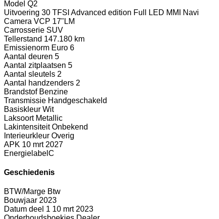
Model
Q2
Uitvoering
30 TFSI Advanced edition Full LED MMI Navi
Camera VCP 17"LM
Carrosserie
SUV
Tellerstand
147.180 km
Emissienorm
Euro 6
Aantal deuren
5
Aantal zitplaatsen
5
Aantal sleutels
2
Aantal handzenders
2
Brandstof
Benzine
Transmissie
Handgeschakeld
Basiskleur
Wit
Laksoort
Metallic
Lakintensiteit
Onbekend
Interieurkleur
Overig
APK
10 mrt 2027
Energielabel
C
Geschiedenis
BTW/Marge
Btw
Bouwjaar
2023
Datum deel 1
10 mrt 2023
Onderhoudsboekjes
Dealer