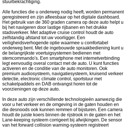
stuurbekrachtiging.
Alle functies die u onderweg nodig heeft, worden permanent
geregistreerd en zijn afleesbaar op het digitale dashboard.
Het gebruik van de 360 graden camera op deze auto helpt u
bij het navigeren door lastige rijbanen en het drukke
stadsverkeer. Met adaptive cruise control houdt de auto
zelfstandig afstand tot uw voorligger. Een
veiligheidsverhogende optie waarmee u comfortabel
onderweg bent. Met de ingebouwde spraakbediening kunt u
de belangrijkste voertuigsystemen bedienen met
stemcommando's. Een smartphone met internetverbinding
legt eenvoudig overal contact met de auto. U kunt functies
activeren en de conditie van de auto monitoren. Ook
premium audiosysteem, navigatiesysteem, kruisend verkeer
detectie, electronic climate control, sportstuur met
schakelpaddels en DAB ontvangst horen tot de
voorzieningen op deze auto.
In deze auto zijn verschillende technologieën aanwezig die
voor u het verkeer en de omgeving in de gaten houden en
die desnoods ook kunnen remmen of bijsturen. Een camera
houdt de juiste koers binnen de rijstrook in de gaten en het
Lane-keeping systeem corrigeert bij afwijkingen. De sensor
van het forward collision warning-systeem registreert