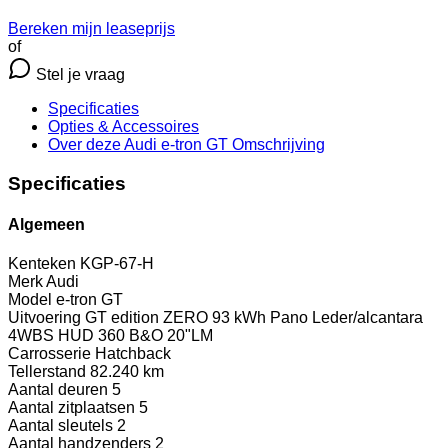
Bereken mijn leaseprijs
of
Stel je vraag
Specificaties
Opties
& Accessoires
Over deze Audi e-tron GT
Omschrijving
Specificaties
Algemeen
Kenteken
KGP-67-H
Merk
Audi
Model
e-tron GT
Uitvoering
GT edition ZERO 93 kWh Pano Leder/alcantara
4WBS HUD 360 B&O 20"LM
Carrosserie
Hatchback
Tellerstand
82.240 km
Aantal deuren
5
Aantal zitplaatsen
5
Aantal sleutels
2
Aantal handzenders
2