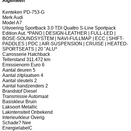
Algemeen
Kenteken
PD-753-G
Merk
Audi
Model
A7
Uitvoering
Sportback 3.0 TDI Quattro S-Line Sportpack
Edition Aut. *PANO | DESIGN-LEATHER | FULL-LED |
BOSE-SOUNDSYSTEM | NAVI-FULLMAP | ECC | SHIFT-
PADDLES | PDC | AIR-SUSPENSION | CRUISE | HEATED-
SPORTSEATS | 20 "ALU*
Carrosserie
Hatchback
Tellerstand
311.472 km
Emissienorm
Euro 6
Aantal deuren
5
Aantal zitplaatsen
4
Aantal sleutels
2
Aantal handzenders
2
Brandstof
Diesel
Transmissie
Automaat
Basiskleur
Bruin
Laksoort
Metallic
Lakintensiteit
Onbekend
Interieurkleur
Overig
Schade?
Nee
Energielabel
C