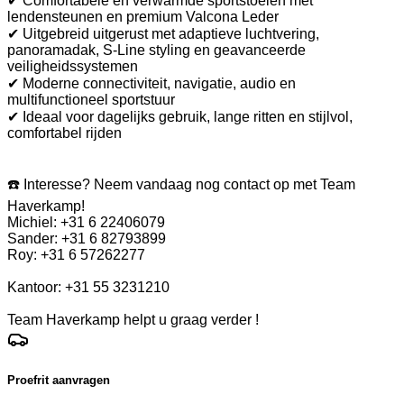
✔ Comfortabele en verwarmde sportstoelen met
lendensteunen en premium Valcona Leder
✔ Uitgebreid uitgerust met adaptieve luchtvering,
panoramadak, S-Line styling en geavanceerde
veiligheidssystemen
✔ Moderne connectiviteit, navigatie, audio en
multifunctioneel sportstuur
✔ Ideaal voor dagelijks gebruik, lange ritten en stijlvol,
comfortabel rijden
☎️ Interesse? Neem vandaag nog contact op met Team
Haverkamp!
Michiel: +31 6 22406079
Sander: +31 6 82793899
Roy: +31 6 57262277
Kantoor: +31 55 3231210
Team Haverkamp helpt u graag verder !
Proefrit aanvragen