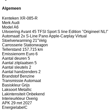
Algemeen
Kenteken
XR-085-R
Merk
Audi
Model
A6
Uitvoering
Avant 45 TFSI Sport S line Edition "Origineel NL!"
Automaat! 2x S-Line Pano Apple-Carplay Virtual
Stoelverwarming 21"Velg
Carrosserie
Stationwagon
Tellerstand
157.715 km
Emissienorm
Euro 6
Aantal deuren
5
Aantal zitplaatsen
5
Aantal sleutels
2
Aantal handzenders
2
Brandstof
Benzine
Transmissie
Automaat
Basiskleur
Grijs
Laksoort
Metallic
Lakintensiteit
Onbekend
Interieurkleur
Overig
APK
29 mrt 2027
Energielabel
C