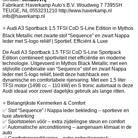
Fabrikant: Haverkamp Auto's B.V. Woudweg 7 7395SH
TEUGE, NL 0553231210 http://www.haverkamp.nl
info@haverkamp.nl
⭐ Audi A3 Sportback 1.5 TFSI CoD S-Line Edition in Mythos
Black Metallic met zwarte stof “Sequence” en zwart Nappa
leder met S-logo reliëf | Sportief, Efficiënt & Luxe
De Audi A3 Sportback 1.5 TFSI CoD S-Line Sportpack
Edition combineert sportiviteit met efficiëntie en moderne
technologie. Uitgevoerd in Mythos Black Metallic met een
stijlvolle combinatie van “Sequence” stof en zwart Nappa
leder met S-logo reliëf, biedt deze hatchback een
dynamische en comfortabele rijervaring. Met een 1.5 liter
TFSI motor (1498 cc – 110 kW) en S tronic automaat is deze
Audi ideaal voor zowel dagelijks gebruik als lange ritten.
⭐ Belangrijkste Kenmerken & Comfort
✅ Stof “Sequence” / Nappa leder bekleding – sportieve en
luxe afwerking
✅ Sportstoelen vóór – extra zijdelingse steun en comfort
✅ Automatische airconditioning – aangenaam klimaat in de
auto