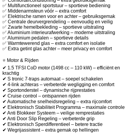
✅ Comfortairconditioning – extra gebruiksgemak
✅ Multifunctioneel sportstuur – sportieve bediening
✅ Middenarmsteun vóór – extra comfort
✅ Elektrische ramen voor en achter – gebruiksgemak
✅ Centrale deurvergrendeling – eenvoudig en veilig
✅ Zwarte hemelbekleding – sportieve uitstraling
✅ Aluminium interieurafwerking – moderne uitstraling
✅ Aluminium pedalen – sportieve details
✅ Warmtewerend glas – extra comfort en isolatie
✅ Extra getint glas achter – meer privacy en comfort
⭐ Motor & Rijden
✔ 1.5 TFSI CoD motor (1498 cc – 110 kW) – efficiënt en
krachtig
✔ S tronic 7-traps automaat – soepel schakelen
✔ 4-link achteras – verbeterde wegligging en comfort
✔ Sportonderstel – dynamische rijprestaties
✔ Cruise control – ontspannen rijden
✔ Automatische snelheidsregeling – extra rijcomfort
✔ Elektronisch Stabiliteit Programma – maximale controle
✔ Anti Blokkeer Systeem – veilige remprestaties
✔ Anti Door Slip Regeling – verbeterde grip
✔ Elektronisch Sperdifferentieel – betere tractie
✔ Wegrijassistent – extra gemak op hellingen