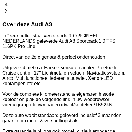
14
Over deze Audi A3
In "zeer nette" staat verkerende & ORIGINEEL
NEDERLANDS geleverde Audi A3 Sportback 1.0 TFSI
116PK Pro Line !
Direct van de 2e eigenaar & perfect onderhouden !
Uitgevoerd met o.a. Parkeersensoren achter, Bluetooth,
Cruise control, 17" Lichtmetalen velgen, Navigatiesysteem,
Airco, Multifunctioneel lederen stuurwiel, Xenon-LED
koplampen etc etc....
Voor de complete kilometerstand & eigenaren historie
kopieer en plak de volgende link in uw webbrowser :
voertuigrapportdownloaden.rdw.nl/kenteken/TB524N
Deze auto wordt standaard geleverd inclusief 3 maanden
garantie op motor & versnellingsbak.
Extra garantie is bij ons ook mogelijk, zie hieronder de