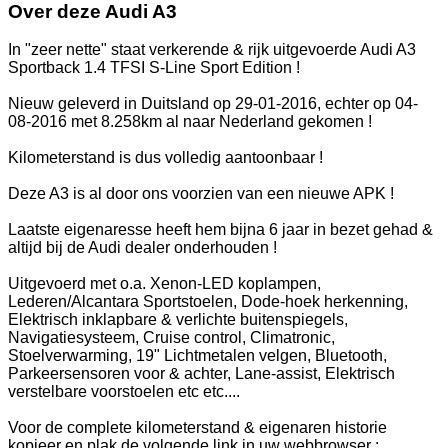
Over deze Audi A3
In "zeer nette" staat verkerende & rijk uitgevoerde Audi A3
Sportback 1.4 TFSI S-Line Sport Edition !
Nieuw geleverd in Duitsland op 29-01-2016, echter op 04-
08-2016 met 8.258km al naar Nederland gekomen !
Kilometerstand is dus volledig aantoonbaar !
Deze A3 is al door ons voorzien van een nieuwe APK !
Laatste eigenaresse heeft hem bijna 6 jaar in bezet gehad &
altijd bij de Audi dealer onderhouden !
Uitgevoerd met o.a. Xenon-LED koplampen,
Lederen/Alcantara Sportstoelen, Dode-hoek herkenning,
Elektrisch inklapbare & verlichte buitenspiegels,
Navigatiesysteem, Cruise control, Climatronic,
Stoelverwarming, 19" Lichtmetalen velgen, Bluetooth,
Parkeersensoren voor & achter, Lane-assist, Elektrisch
verstelbare voorstoelen etc etc....
Voor de complete kilometerstand & eigenaren historie
kopieer en plak de volgende link in uw webbrowser :