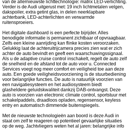
van de allernieuwste lichttechnologie: matrix LED-verlichting.
Verder is de Audi uitgerust met: 19 inch lichtmetalen velgen,
dakspoiler, extra getint glas, in delen neerklapbare
achterbank, LED-achterlichten en verwarmde
ruitensproeiers.
Het digitale dashboard is een perfecte bijrijder. Alles
benodigde informatie is permanent zichtbaar of opvraagbaar.
Zelfs een kleine aanrijding kan flinke kosten veroorzaken.
Gelukkig laat de achteruitrijcamera precies zien wat er zich
achter de auto bevindt en geeft een waarschuwingssignaal.
Als u de adaptive cruise control inschakelt, regelt de auto zelf
de snelheid en de afstand tot de auto voor u. Connected
Services voegt nog meer comfort en veiligheid toe aan deze
auto. Een goede veiligheidsvoorziening is de stuurbediening
voor belangrijke functies. De auto is natuurlijk voorzien van
een navigatiesysteem en het audiosysteem biedt
glasheldere geluidskwaliteit dankzij DAB-ontvangst. Deze
auto is voorzien van electronic climate control, sportstuur met
schakelpaddels, draadloos opladen, regensensor, keyless
entry en automatisch dimmende buitenspiegels.
Met de nieuwste technologieën aan boord is deze Audi in
staat om zelf te reageren op potentieel gevaarlijke situaties
op de weg. Jachtvliegers weten het al jaren: belangrijke info