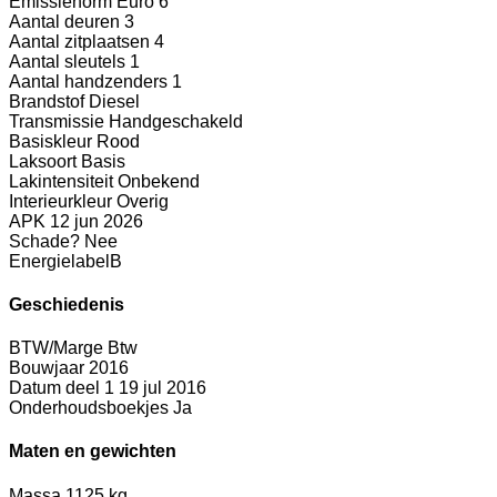
Emissienorm
Euro 6
Aantal deuren
3
Aantal zitplaatsen
4
Aantal sleutels
1
Aantal handzenders
1
Brandstof
Diesel
Transmissie
Handgeschakeld
Basiskleur
Rood
Laksoort
Basis
Lakintensiteit
Onbekend
Interieurkleur
Overig
APK
12 jun 2026
Schade?
Nee
Energielabel
B
Geschiedenis
BTW/Marge
Btw
Bouwjaar
2016
Datum deel 1
19 jul 2016
Onderhoudsboekjes
Ja
Maten en gewichten
Massa
1125 kg