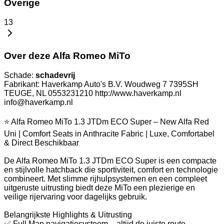
Overige
13
Over deze Alfa Romeo MiTo
Schade:
schadevrij
Fabrikant: Haverkamp Auto's B.V. Woudweg 7 7395SH
TEUGE, NL 0553231210 http://www.haverkamp.nl
info@haverkamp.nl
⭐ Alfa Romeo MiTo 1.3 JTDm ECO Super – New Alfa Red
Uni | Comfort Seats in Anthracite Fabric | Luxe, Comfortabel
& Direct Beschikbaar
De Alfa Romeo MiTo 1.3 JTDm ECO Super is een compacte
en stijlvolle hatchback die sportiviteit, comfort en technologie
combineert. Met slimme rijhulpsystemen en een compleet
uitgeruste uitrusting biedt deze MiTo een plezierige en
veilige rijervaring voor dagelijks gebruik.
Belangrijkste Highlights & Uitrusting
✅ Full Map navigatiesysteem – altijd de juiste route