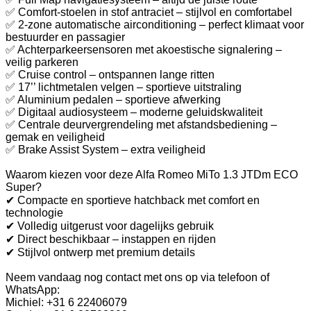
✅ Comfort-stoelen in stof antraciet – stijlvol en comfortabel
✅ 2-zone automatische airconditioning – perfect klimaat voor
bestuurder en passagier
✅ Achterparkeersensoren met akoestische signalering –
veilig parkeren
✅ Cruise control – ontspannen lange ritten
✅ 17’’ lichtmetalen velgen – sportieve uitstraling
✅ Aluminium pedalen – sportieve afwerking
✅ Digitaal audiosysteem – moderne geluidskwaliteit
✅ Centrale deurvergrendeling met afstandsbediening –
gemak en veiligheid
✅ Brake Assist System – extra veiligheid
Waarom kiezen voor deze Alfa Romeo MiTo 1.3 JTDm ECO
Super?
✔ Compacte en sportieve hatchback met comfort en
technologie
✔ Volledig uitgerust voor dagelijks gebruik
✔ Direct beschikbaar – instappen en rijden
✔ Stijlvol ontwerp met premium details
Neem vandaag nog contact met ons op via telefoon of
WhatsApp:
Michiel: +31 6 22406079