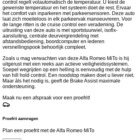
control regelt volautomatisch de temperatuur. U kiest de
gewenste temperatuur en het systeem doet de rest. Ervaar
het comfort van inparkeren met parkeersensoren. Deze auto
laat zich moeiteloos in elk parkeervak manoeuvreren. Voor
de lange ritten is de cruise control een verademing. De
uitrusting van deze auto is met sportstuurwiel, isofix-
aansluiting, centrale deurvergrendeling met
afstandsbediening, boordcomputer en lederen
versnellingspook behoorlijk compleet.
Zoals u mag verwachten van deze Alfa Romeo MiTo is hij
uitgerust met een reeks aan actieve veiligheidssystemen.
Soepel wegrijden op een helling is eenvoudig met de hulp
van hill hold control. Een noodstop maken doet u liever niet.
Maar áls het nodig is, geeft de Brake Assist maximale
ondersteuning.
Maak nu een afspraak voor een proefrit!
Proefrit aanvragen
Plan een proefrit met de Alfa Romeo MiTo