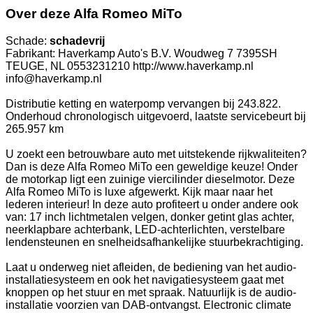
Over deze Alfa Romeo MiTo
Schade:
schadevrij
Fabrikant: Haverkamp Auto's B.V. Woudweg 7 7395SH
TEUGE, NL 0553231210 http://www.haverkamp.nl
info@haverkamp.nl
Distributie ketting en waterpomp vervangen bij 243.822.
Onderhoud chronologisch uitgevoerd, laatste servicebeurt bij
265.957 km
U zoekt een betrouwbare auto met uitstekende rijkwaliteiten?
Dan is deze Alfa Romeo MiTo een geweldige keuze! Onder
de motorkap ligt een zuinige viercilinder dieselmotor. Deze
Alfa Romeo MiTo is luxe afgewerkt. Kijk maar naar het
lederen interieur! In deze auto profiteert u onder andere ook
van: 17 inch lichtmetalen velgen, donker getint glas achter,
neerklapbare achterbank, LED-achterlichten, verstelbare
lendensteunen en snelheidsafhankelijke stuurbekrachtiging.
Laat u onderweg niet afleiden, de bediening van het audio-
installatiesysteem en ook het navigatiesysteem gaat met
knoppen op het stuur en met spraak. Natuurlijk is de audio-
installatie voorzien van DAB-ontvangst. Electronic climate