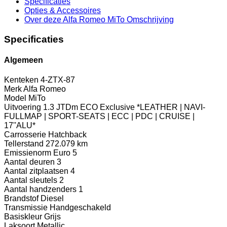
Specificaties
Opties
& Accessoires
Over deze Alfa Romeo MiTo
Omschrijving
Specificaties
Algemeen
Kenteken
4-ZTX-87
Merk
Alfa Romeo
Model
MiTo
Uitvoering
1.3 JTDm ECO Exclusive *LEATHER | NAVI-
FULLMAP | SPORT-SEATS | ECC | PDC | CRUISE |
17''ALU*
Carrosserie
Hatchback
Tellerstand
272.079 km
Emissienorm
Euro 5
Aantal deuren
3
Aantal zitplaatsen
4
Aantal sleutels
2
Aantal handzenders
1
Brandstof
Diesel
Transmissie
Handgeschakeld
Basiskleur
Grijs
Laksoort
Metallic