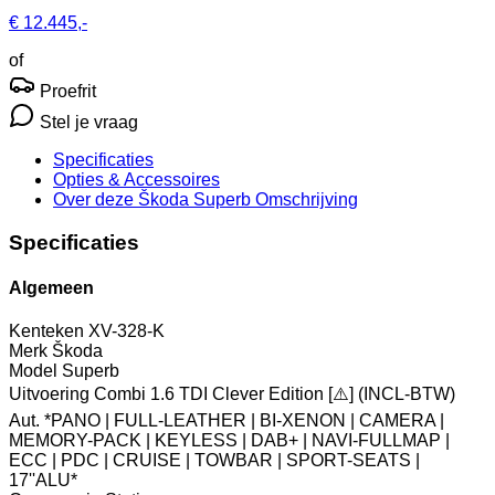
€ 12.445,-
of
Proefrit
Stel je vraag
Specificaties
Opties
& Accessoires
Over deze Škoda Superb
Omschrijving
Specificaties
Algemeen
Kenteken
XV-328-K
Merk
Škoda
Model
Superb
Uitvoering
Combi 1.6 TDI Clever Edition [⚠️] (INCL-BTW)
Aut. *PANO | FULL-LEATHER | BI-XENON | CAMERA |
MEMORY-PACK | KEYLESS | DAB+ | NAVI-FULLMAP |
ECC | PDC | CRUISE | TOWBAR | SPORT-SEATS |
17''ALU*