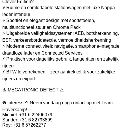
Clever Edition?
⚡ Ruime en comfortabele stationwagen met luxe Nappa
leder interieur
⚡ Sportief en elegant design met sportstoelen,
multifunctioneel stuur en Chrome Pack
⚡ Uitgebreide veiligheidssystemen: AEB, botsherkenning,
ESP, verkeersborddetectie, vermoeidheidsherkenning
⚡ Moderne connectiviteit: navigatie, smartphone-integratie,
draadloze lader en Connected Services
⚡ Praktisch voor dagelijks gebruik, lange ritten en zakelijk
rijden
⚡ BTW te verrekenen – zeer aantrekkelijk voor zakelijke
rijders en export
⚠️ MEGATRONIC DEFECT ⚠️
☎️ Interesse? Neem vandaag nog contact op met Team
Haverkamp!
Michiel: +31 6 22406079
Sander: +31 6 82793899
Roy: +31 6 57262277