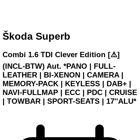
Škoda Superb
Combi 1.6 TDI Clever Edition [⚠️]
(INCL-BTW) Aut. *PANO | FULL-
LEATHER | BI-XENON | CAMERA |
MEMORY-PACK | KEYLESS | DAB+ |
NAVI-FULLMAP | ECC | PDC | CRUISE
| TOWBAR | SPORT-SEATS | 17''ALU*