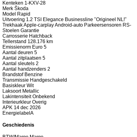
Kenteken
1-KXV-28
Merk
Škoda
Model
Rapid
Uitvoering
1.2 TSI Elegance Businessline "Origineel NL!"
Trekhaak Apple-carplay Android-auto Parkeersensoren RS-
Stoelen Garantie
Carrosserie
Hatchback
Tellerstand
128.176 km
Emissienorm
Euro 5
Aantal deuren
5
Aantal zitplaatsen
5
Aantal sleutels
2
Aantal handzenders
2
Brandstof
Benzine
Transmissie
Handgeschakeld
Basiskleur
Wit
Laksoort
Metallic
Lakintensiteit
Onbekend
Interieurkleur
Overig
APK
14 dec 2026
Energielabel
A
Geschiedenis
BTW/Marge
Marge