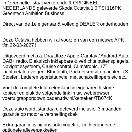
In "zeer nette" staat verkerende & ORIGINEEL
NEDERLANDS geleverde Skoda Octavia 1.0 TSI 116PK
Greentech Ambition Business !
Direct van de 1e eigenaar & volledig DEALER onderhouden
!
Deze Octavia hebben wij al voorzien van een nieuwe APK
t/m 22-03-2027 !
Uitgevoerd met o.a. Draadloze Apple-Carplay / Android-Auto,
DAB+ radio, Elektrisch inklapbare & verlichte buitenspiegels,
Navigatiesysteem, Cruise control, Climatronic, 17"
Lichtmetalen velgen, Bluetooth, Parkeersensoren achter, RS-
Stoelen, Lederen sportstuurwiel met schakelflippers etc etc....
Voor de complete kilometerstand & eigenaren historie
kopieer en plak de volgende link in uw webbrowser :
voertuigrapportdownloaden.rdw.nl/kenteken/TB074K
Deze auto wordt standaard geleverd inclusief 3 maanden
garantie op motor & versnellingsbak.
Extra garantie is bij ons ook mogelijk, zie hieronder de
optionele afleverpakketten.