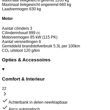
Maximaal trekgewicht geremd
1200 kg
Maximaal trekgewicht ongeremd
660 kg
Laadvermogen
630 kg
Motor
Aantal cilinders
3
Cilinderinhoud
999 cc
Motorvermogen
85 kW (115 PK)
Aantal versnellingen
6
Gemiddeld brandstofverbruik
5.3L per 100km
CO₂ uitstoot
120 g/km
Opties & Accessoires
Comfort & Interieur
22
Achterbank in delen neerklapbaar
Airco automatisch