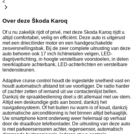
2
Over deze Škoda Karoq
Of u nu zakelijk rijdt of privé, met deze Skoda Karoq rijdt u
altijd comfortabel, veilig en efficiënt. Deze auto is uitgerust
met een driecilinder motor en een handgeschakelde
zesversnellingsbak. Bij de zeer complete uitrusting van deze
auto behoren ook 17 inch lichtmetalen velgen, LED-
dagrijverlichting, in hoogte verstelbare voorstoelen, in delen
neerklapbare achterbank, LED-achterlichten en verstelbare
lendensteunen.
Adaptive cruise control houdt de ingestelde snelheid vast en
houdt automatisch afstand tot uw voorligger. De radio harder
of zachter zetten of iemand uit uw contactenlijst bellen.
Dankzij de spraakbediening doet u dit allemaal met uw stem.
Altijd een deskundige gids aan boord, dankzij het
navigatiesysteem. Of het buiten nu warm is of koud, dankzij
automatische airconditioning is het binnen altijd behaaglijk.
Uw smartphone komt onderweg weer helemaal op verhaal
door de draadloze telefoonlader. De uitrusting van deze auto
is met parkeersensoren achter, regensensor, automatisch