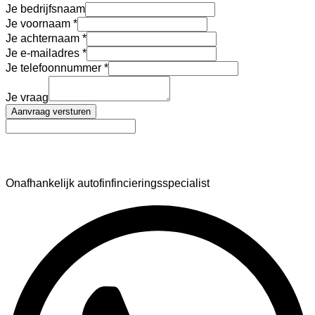
Je bedrijfsnaam
Je voornaam
Je achternaam
Je e-mailadres
Je telefoonnummer
Je vraag
Aanvraag versturen
AutoFinance
Onafhankelijk autofinfincieringsspecialist