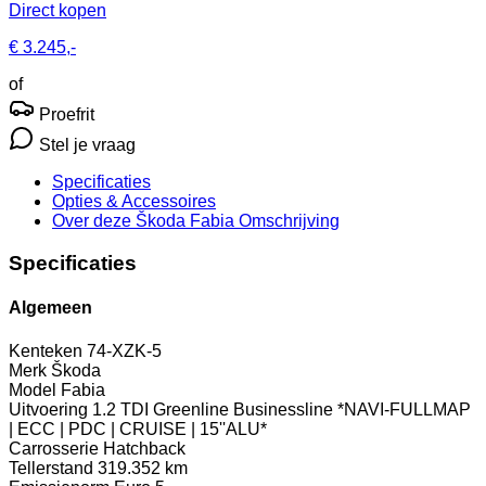
Direct kopen
€ 3.245,-
of
Proefrit
Stel je vraag
Specificaties
Opties
& Accessoires
Over deze Škoda Fabia
Omschrijving
Specificaties
Algemeen
Kenteken
74-XZK-5
Merk
Škoda
Model
Fabia
Uitvoering
1.2 TDI Greenline Businessline *NAVI-FULLMAP
| ECC | PDC | CRUISE | 15''ALU*
Carrosserie
Hatchback
Tellerstand
319.352 km