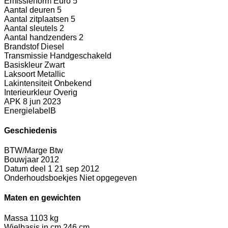
Emissienorm
Euro 5
Aantal deuren
5
Aantal zitplaatsen
5
Aantal sleutels
2
Aantal handzenders
2
Brandstof
Diesel
Transmissie
Handgeschakeld
Basiskleur
Zwart
Laksoort
Metallic
Lakintensiteit
Onbekend
Interieurkleur
Overig
APK
8 jun 2023
Energielabel
B
Geschiedenis
BTW/Marge
Btw
Bouwjaar
2012
Datum deel 1
21 sep 2012
Onderhoudsboekjes
Niet opgegeven
Maten en gewichten
Massa
1103 kg
Wielbasis in cm
246 cm