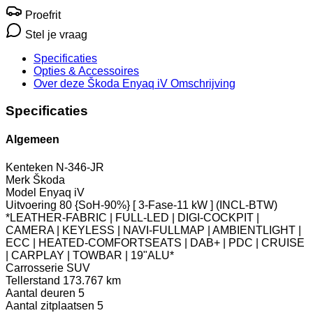
Proefrit
Stel je vraag
Specificaties
Opties
& Accessoires
Over deze Škoda Enyaq iV
Omschrijving
Specificaties
Algemeen
Kenteken
N-346-JR
Merk
Škoda
Model
Enyaq iV
Uitvoering
80 {SoH-90%} [ 3-Fase-11 kW ] (INCL-BTW)
*LEATHER-FABRIC | FULL-LED | DIGI-COCKPIT |
CAMERA | KEYLESS | NAVI-FULLMAP | AMBIENTLIGHT |
ECC | HEATED-COMFORTSEATS | DAB+ | PDC | CRUISE
| CARPLAY | TOWBAR | 19"ALU*
Carrosserie
SUV
Tellerstand
173.767 km
Aantal deuren
5
Aantal zitplaatsen
5