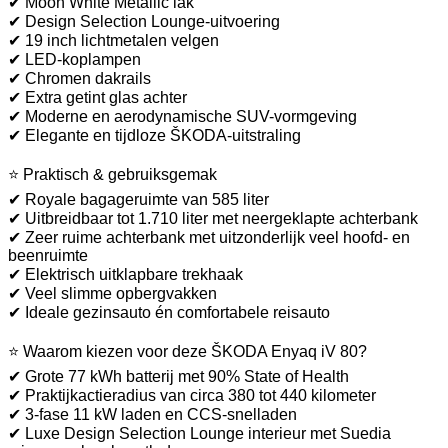
✔ Moon White Metallic lak
✔ Design Selection Lounge-uitvoering
✔ 19 inch lichtmetalen velgen
✔ LED-koplampen
✔ Chromen dakrails
✔ Extra getint glas achter
✔ Moderne en aerodynamische SUV-vormgeving
✔ Elegante en tijdloze ŠKODA-uitstraling
⭐ Praktisch & gebruiksgemak
✔ Royale bagageruimte van 585 liter
✔ Uitbreidbaar tot 1.710 liter met neergeklapte achterbank
✔ Zeer ruime achterbank met uitzonderlijk veel hoofd- en
beenruimte
✔ Elektrisch uitklapbare trekhaak
✔ Veel slimme opbergvakken
✔ Ideale gezinsauto én comfortabele reisauto
⭐ Waarom kiezen voor deze ŠKODA Enyaq iV 80?
✔ Grote 77 kWh batterij met 90% State of Health
✔ Praktijkactieradius van circa 380 tot 440 kilometer
✔ 3-fase 11 kW laden en CCS-snelladen
✔ Luxe Design Selection Lounge interieur met Suedia