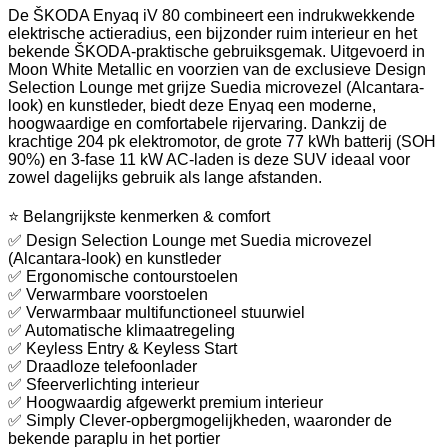
De ŠKODA Enyaq iV 80 combineert een indrukwekkende
elektrische actieradius, een bijzonder ruim interieur en het
bekende ŠKODA-praktische gebruiksgemak. Uitgevoerd in
Moon White Metallic en voorzien van de exclusieve Design
Selection Lounge met grijze Suedia microvezel (Alcantara-
look) en kunstleder, biedt deze Enyaq een moderne,
hoogwaardige en comfortabele rijervaring. Dankzij de
krachtige 204 pk elektromotor, de grote 77 kWh batterij (SOH
90%) en 3-fase 11 kW AC-laden is deze SUV ideaal voor
zowel dagelijks gebruik als lange afstanden.
⭐ Belangrijkste kenmerken & comfort
✅ Design Selection Lounge met Suedia microvezel
(Alcantara-look) en kunstleder
✅ Ergonomische contourstoelen
✅ Verwarmbare voorstoelen
✅ Verwarmbaar multifunctioneel stuurwiel
✅ Automatische klimaatregeling
✅ Keyless Entry & Keyless Start
✅ Draadloze telefoonlader
✅ Sfeerverlichting interieur
✅ Hoogwaardig afgewerkt premium interieur
✅ Simply Clever-opbergmogelijkheden, waaronder de
bekende paraplu in het portier