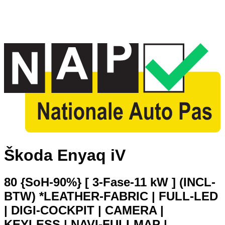
Škoda Enyaq iV
80 {SoH-90%} [ 3-Fase-11 kW ] (INCL-
BTW) *LEATHER-FABRIC | FULL-LED
| DIGI-COCKPIT | CAMERA |
KEYLESS | NAVI-FULLMAP |