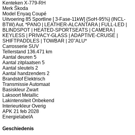
Kenteken
X-779-RH
Merk
Škoda
Model
Enyaq Coupé
Uitvoering
85 Sportline [ 3-Fase-11kW] {SoH-95%} (INCL-
BTW) Aut. *PANO | LEATHER-ALCANTARA | FULL-LED |
BLINDSPOT | HEATED-SPORTSEATS | CAMERA |
KEYLESS | PRIVACY-GLASS | ADAPTIVE-CRUISE |
SHIFTPADDLES | TOWBAR | 20''ALU*
Carrosserie
SUV
Tellerstand
136.471 km
Aantal deuren
5
Aantal zitplaatsen
5
Aantal sleutels
2
Aantal handzenders
2
Brandstof
Elektrisch
Transmissie
Automaat
Basiskleur
Zwart
Laksoort
Metallic
Lakintensiteit
Onbekend
Interieurkleur
Overig
APK
21 feb 2028
Energielabel
A
Geschiedenis