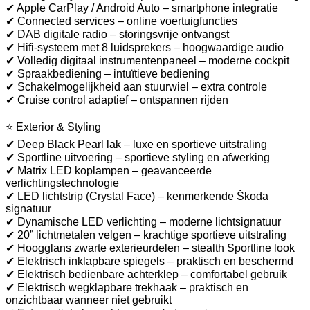
✔ Apple CarPlay / Android Auto – smartphone integratie
✔ Connected services – online voertuigfuncties
✔ DAB digitale radio – storingsvrije ontvangst
✔ Hifi-systeem met 8 luidsprekers – hoogwaardige audio
✔ Volledig digitaal instrumentenpaneel – moderne cockpit
✔ Spraakbediening – intuïtieve bediening
✔ Schakelmogelijkheid aan stuurwiel – extra controle
✔ Cruise control adaptief – ontspannen rijden
⭐ Exterior & Styling
✔ Deep Black Pearl lak – luxe en sportieve uitstraling
✔ Sportline uitvoering – sportieve styling en afwerking
✔ Matrix LED koplampen – geavanceerde
verlichtingstechnologie
✔ LED lichtstrip (Crystal Face) – kenmerkende Škoda
signatuur
✔ Dynamische LED verlichting – moderne lichtsignatuur
✔ 20” lichtmetalen velgen – krachtige sportieve uitstraling
✔ Hoogglans zwarte exterieurdelen – stealth Sportline look
✔ Elektrisch inklapbare spiegels – praktisch en beschermd
✔ Elektrisch bedienbare achterklep – comfortabel gebruik
✔ Elektrisch wegklapbare trekhaak – praktisch en
onzichtbaar wanneer niet gebruikt