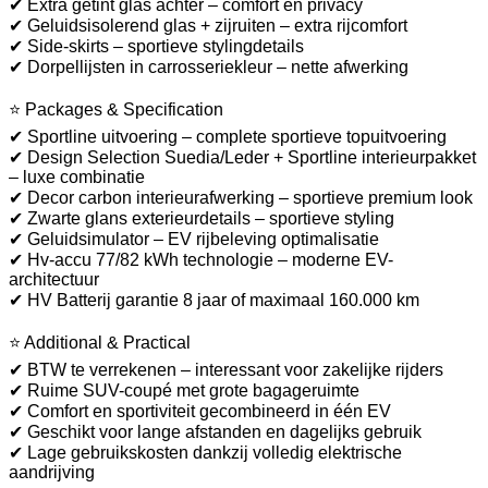
✔ Extra getint glas achter – comfort en privacy
✔ Geluidsisolerend glas + zijruiten – extra rijcomfort
✔ Side-skirts – sportieve stylingdetails
✔ Dorpellijsten in carrosseriekleur – nette afwerking
⭐ Packages & Specification
✔ Sportline uitvoering – complete sportieve topuitvoering
✔ Design Selection Suedia/Leder + Sportline interieurpakket
– luxe combinatie
✔ Decor carbon interieurafwerking – sportieve premium look
✔ Zwarte glans exterieurdetails – sportieve styling
✔ Geluidsimulator – EV rijbeleving optimalisatie
✔ Hv-accu 77/82 kWh technologie – moderne EV-
architectuur
✔ HV Batterij garantie 8 jaar of maximaal 160.000 km
⭐ Additional & Practical
✔ BTW te verrekenen – interessant voor zakelijke rijders
✔ Ruime SUV-coupé met grote bagageruimte
✔ Comfort en sportiviteit gecombineerd in één EV
✔ Geschikt voor lange afstanden en dagelijks gebruik
✔ Lage gebruikskosten dankzij volledig elektrische
aandrijving