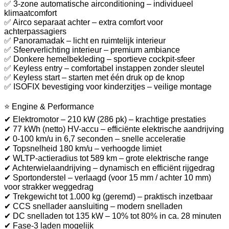
✅ 3-zone automatische airconditioning – individueel
klimaatcomfort
✅ Airco separaat achter – extra comfort voor
achterpassagiers
✅ Panoramadak – licht en ruimtelijk interieur
✅ Sfeerverlichting interieur – premium ambiance
✅ Donkere hemelbekleding – sportieve cockpit-sfeer
✅ Keyless entry – comfortabel instappen zonder sleutel
✅ Keyless start – starten met één druk op de knop
✅ ISOFIX bevestiging voor kinderzitjes – veilige montage
⭐ Engine & Performance
✔ Elektromotor – 210 kW (286 pk) – krachtige prestaties
✔ 77 kWh (netto) HV-accu – efficiënte elektrische aandrijving
✔ 0-100 km/u in 6,7 seconden – snelle acceleratie
✔ Topsnelheid 180 km/u – verhoogde limiet
✔ WLTP-actieradius tot 589 km – grote elektrische range
✔ Achterwielaandrijving – dynamisch en efficiënt rijgedrag
✔ Sportonderstel – verlaagd (voor 15 mm / achter 10 mm)
voor strakker weggedrag
✔ Trekgewicht tot 1.000 kg (geremd) – praktisch inzetbaar
✔ CCS snellader aansluiting – modern snelladen
✔ DC snelladen tot 135 kW – 10% tot 80% in ca. 28 minuten
✔ Fase-3 laden mogelijk