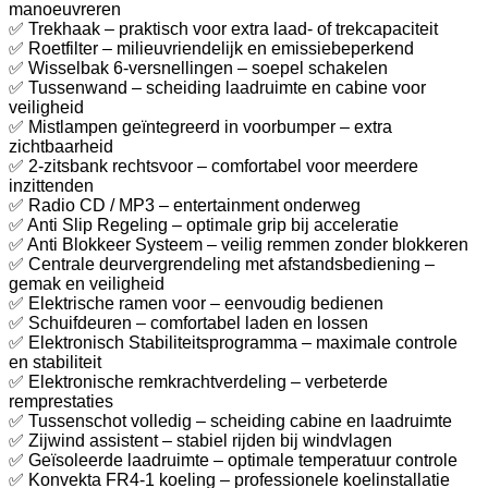
manoeuvreren
✅ Trekhaak – praktisch voor extra laad- of trekcapaciteit
✅ Roetfilter – milieuvriendelijk en emissiebeperkend
✅ Wisselbak 6-versnellingen – soepel schakelen
✅ Tussenwand – scheiding laadruimte en cabine voor
veiligheid
✅ Mistlampen geïntegreerd in voorbumper – extra
zichtbaarheid
✅ 2-zitsbank rechtsvoor – comfortabel voor meerdere
inzittenden
✅ Radio CD / MP3 – entertainment onderweg
✅ Anti Slip Regeling – optimale grip bij acceleratie
✅ Anti Blokkeer Systeem – veilig remmen zonder blokkeren
✅ Centrale deurvergrendeling met afstandsbediening –
gemak en veiligheid
✅ Elektrische ramen voor – eenvoudig bedienen
✅ Schuifdeuren – comfortabel laden en lossen
✅ Elektronisch Stabiliteitsprogramma – maximale controle
en stabiliteit
✅ Elektronische remkrachtverdeling – verbeterde
remprestaties
✅ Tussenschot volledig – scheiding cabine en laadruimte
✅ Zijwind assistent – stabiel rijden bij windvlagen
✅ Geïsoleerde laadruimte – optimale temperatuur controle
✅ Konvekta FR4-1 koeling – professionele koelinstallatie