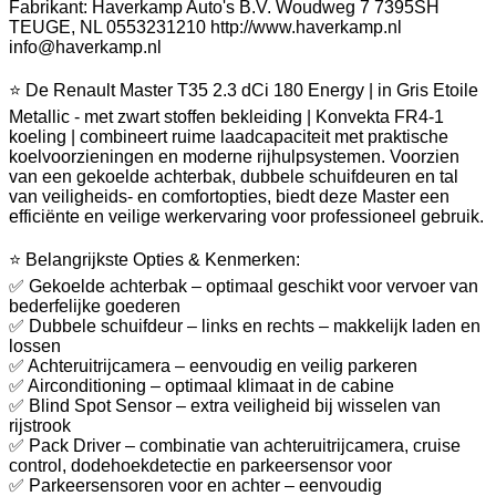
Fabrikant: Haverkamp Auto's B.V. Woudweg 7 7395SH
TEUGE, NL 0553231210 http://www.haverkamp.nl
info@haverkamp.nl
⭐ De Renault Master T35 2.3 dCi 180 Energy | in Gris Etoile
Metallic - met zwart stoffen bekleiding | Konvekta FR4-1
koeling | combineert ruime laadcapaciteit met praktische
koelvoorzieningen en moderne rijhulpsystemen. Voorzien
van een gekoelde achterbak, dubbele schuifdeuren en tal
van veiligheids- en comfortopties, biedt deze Master een
efficiënte en veilige werkervaring voor professioneel gebruik.
⭐ Belangrijkste Opties & Kenmerken:
✅ Gekoelde achterbak – optimaal geschikt voor vervoer van
bederfelijke goederen
✅ Dubbele schuifdeur – links en rechts – makkelijk laden en
lossen
✅ Achteruitrijcamera – eenvoudig en veilig parkeren
✅ Airconditioning – optimaal klimaat in de cabine
✅ Blind Spot Sensor – extra veiligheid bij wisselen van
rijstrook
✅ Pack Driver – combinatie van achteruitrijcamera, cruise
control, dodehoekdetectie en parkeersensor voor
✅ Parkeersensoren voor en achter – eenvoudig