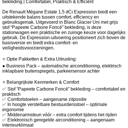
bekleding | Comfortabel, Praktisch & Efficiënt
De Renault Mégane Estate 1.5 dCi Expression biedt een
uitstekende balans tussen comfort, efficiency en
gebruiksgemak. Uitgevoerd in Blanc Glacier Uni met grijs
stof “Papeete Carbone Foncé” bekleding, is deze
stationwagen een praktische en zuinige keuze voor dagelijks
gebruik. De Expression-uitvoering positioneert zich boven de
basisversie en biedt extra comfort- en
veiligheidsvoorzieningen.
⭐ Optie Pakketten & Extra Uitrusting:
● Business Pack – automatische airconditioning, elektrisch
inklapbare buitenspiegels, parkeersensor achter
⭐ Belangrijkste Kenmerken & Comfort
✅ Stof “Papeete Carbone Foncé” bekleding – comfortabel en
praktisch
✅ Comfortstoelen – aangename zitpositie
✅ In hoogte verstelbare bestuurdersstoel – optimale
ergonomie
✅ Middenarmsteun vóór – extra comfort tijdens het rijden
✅ Elektronisch geregelde airconditioning – aangenaam
interieurklimaat