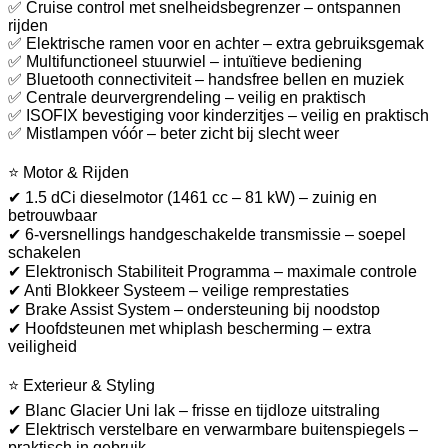
✅ Cruise control met snelheidsbegrenzer – ontspannen
rijden
✅ Elektrische ramen voor en achter – extra gebruiksgemak
✅ Multifunctioneel stuurwiel – intuïtieve bediening
✅ Bluetooth connectiviteit – handsfree bellen en muziek
✅ Centrale deurvergrendeling – veilig en praktisch
✅ ISOFIX bevestiging voor kinderzitjes – veilig en praktisch
✅ Mistlampen vóór – beter zicht bij slecht weer
⭐ Motor & Rijden
✔ 1.5 dCi dieselmotor (1461 cc – 81 kW) – zuinig en
betrouwbaar
✔ 6-versnellings handgeschakelde transmissie – soepel
schakelen
✔ Elektronisch Stabiliteit Programma – maximale controle
✔ Anti Blokkeer Systeem – veilige remprestaties
✔ Brake Assist System – ondersteuning bij noodstop
✔ Hoofdsteunen met whiplash bescherming – extra
veiligheid
⭐ Exterieur & Styling
✔ Blanc Glacier Uni lak – frisse en tijdloze uitstraling
✔ Elektrisch verstelbare en verwarmbare buitenspiegels –
praktisch in gebruik