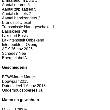
Emissienorm
Euro 5
Aantal deuren
5
Aantal zitplaatsen
5
Aantal sleutels
2
Aantal handzenders
2
Brandstof
Diesel
Transmissie
Handgeschakeld
Basiskleur
Wit
Laksoort
Basis
Lakintensiteit
Onbekend
Interieurkleur
Overig
APK
26 nov 2026
Schade?
Nee
Energielabel
A
Geschiedenis
BTW/Marge
Marge
Bouwjaar
2013
Datum deel 1
6 nov 2013
Onderhoudsboekjes
Ja
Maten en gewichten
Massa
1283 kg